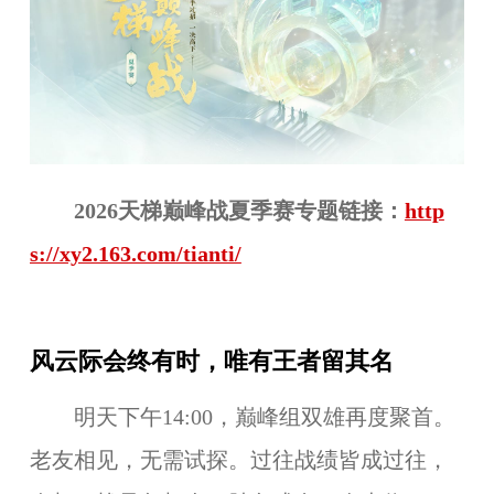
2026天梯巅峰战
夏
季赛专题链接：
http
s://xy2.163.com/tianti/
风云际会终有时，唯有王者留其名
明天下午14:00，巅峰组双雄再度聚首。
老友
相见，无需试探。过往战绩皆成过往，