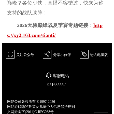
巅峰？各位少侠，直播不容错过，快来为你
支持的战队助阵！
2026天梯巅峰战
夏
季赛专题链接：
http
s://xy2.163.com/tianti/
򰀁
򰀂
򰀄
关注公众号
分享小伙伴
进入电脑版
򰀃
客服电话
95163555-1
网易公司版权所有 ©1997-2026
网易游戏隐私政策及儿童个人信息保护规则
文网游备字(2011)C-RPG088号