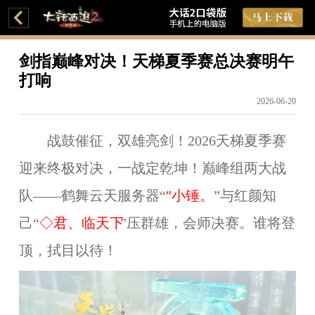
剑指巅峰对决！天梯夏季赛总决赛明午
打响
2026-06-20
战鼓催征，双雄亮剑！2026天梯夏季赛
迎来终极对决，一战定乾坤
！
巅峰组
两大战
队——鹤舞云天
服务器“
″小锤。
”与红颜知
己“
◇君、临天下
”压群雄，会师决赛。谁将登
顶，拭目以待！