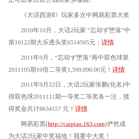
《大话西游Ⅱ》玩家多次中网易彩票大奖
2010年10月，大话2玩家 “忘却ず堕落”中
第10122期大乐透头奖6514505元；
详情
2011年9月，“忘却ず堕落”再中双色球第
2011105期10倍二等奖1,599,890.00元！
详情
2011年9月22日，大话2玩家张鹏(化名)中
得双色球2011111期一等奖二等奖各一注，揽
得奖金共计8634157 元！
详情
网易彩票(
http://caipiao.163.com
)俨然成
为大话2玩家中奖福地！我要中大奖！