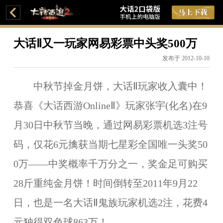
大话Ⅱ又一玩家网易彩票中头奖500万
发布于 2012-10-10
中秋节掉金月饼，大话Ⅱ玩家收入囊中！
恭喜《大话西游OnlineⅡ》玩家张宇(化名)在9
月30日中秋节当晚，通过网易彩票机选3注号
码，仅花6元擒获当期七星彩全国唯一头奖50
0万——中奖概率千万分之一，奖金足可购买
28斤重纯金月饼！时间倒转至2011年9月22
日，也是一名大话Ⅱ鬼族玩家机选2注，花费4
元独得双色球863万！