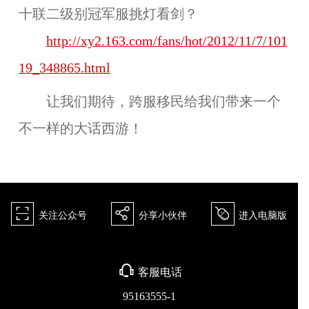
十联二级别冠军服挑灯看剑？
http://xy2.163.com/fans/hot/2012/11/7/101
19_348865.html
让我们期待，跨服移民给我们带来一个
不一样的大话西游！
򰀁
򰀂
򰀄
关注公众号
分享小伙伴
进入电脑版
򰀃
客服电话
95163555-1