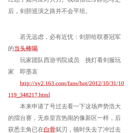
后，剑胆巡演之路并不会平坦。
若无远虑，必有近忧：剑胆给联赛冠军
的
当头棒喝
玩家团队西游书院成员 挑灯看剑服玩
家
即墨哀
http://xy2.163.com/fans/hot/2012/10/31/10
119_348217.html
本来申请了号过去看一下这场声势浩大
的擂台赛，无奈皇宫热闹的像新区一样，后
获悉主角已在
白骨
弑刃，顿时失去了冲过去