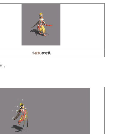
那的璀璨的星光，是那明媚的蓝天……
纱遮面，佩环叮当，风情万种。
长成异域最妖冶的花。
雪小蛮腰。娉婷双钩笑人痴，我命由我不由天！