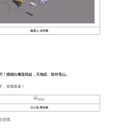
幽梦影
-女时装
龙
惊鸿
，媚眼如丝。
狐
不用担心，特制款式，完美适配尾巴呦~~