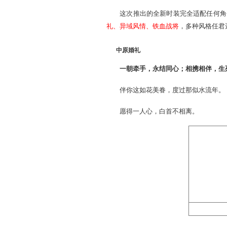
美丽的服饰，带给玩家的
界里的人们带来再一次的st
帮我们提高整体的视觉效果
这次推出的全新时装完全
礼、异域风情、铁血战将
，
中原婚礼
一朝牵手，永结同心；
伴你这如花美眷，度过那
愿得一人心，白首不相