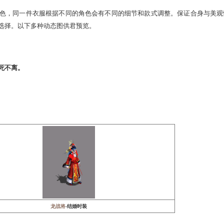
不仅仅只是绚丽的外表，内在气质的呈现更是我们所注重的。这
yle风潮。全新的时装，每一件都拥有其独一无二的特点，任君
，让我们的视觉越战越勇。
适配任何角色，同一件衣服根据不同的角色会有不同的细节和款
多种风格任君选择。以下多种动态图供君预览。
相携相伴，生死不离。
似水流年。
离。