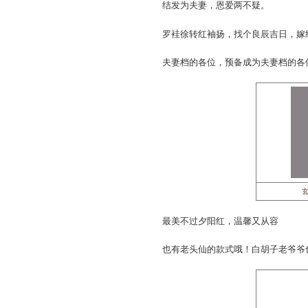
结发为夫妻，恩爱两不
罗袿徐转红袖扬，找个良
夫妻档的各位，预备成为