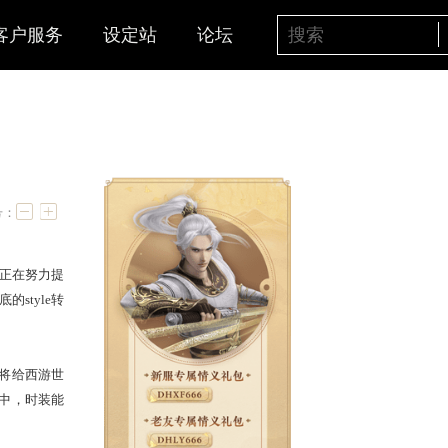
客户服务
设定站
论坛
天下
字号：
装”之后，大话西游2已经为正在努力提
旧时的形象？来一次彻底的style转