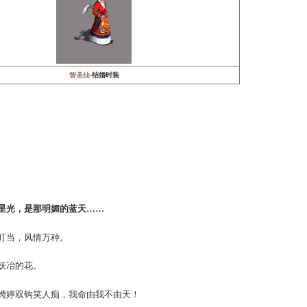
玄剑娥
-结婚时装
玄剑娥-结婚时装2
又从容
胡子老爷爷也有春天！↓
智圣仙
-结婚时装