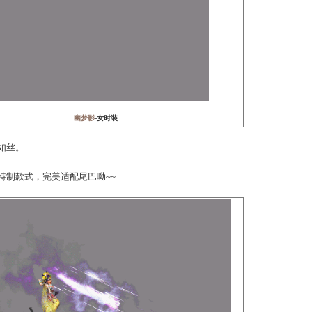
小蛮妖
-女时装
内刚才是本质，
种风情。