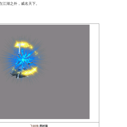
狐美人-女时装
夫当以一敌万！猎猎白麾迎风起，天地叹、笑对苍山。