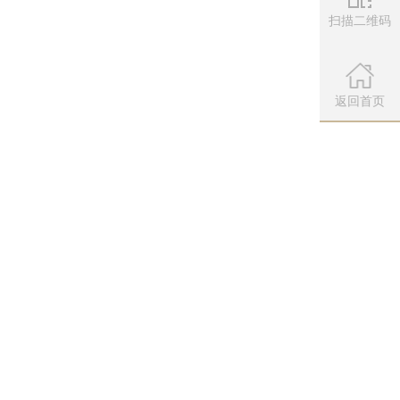
扫描二维码
微信公众
扫描左侧二维
返回首页