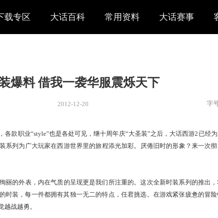
下载专区
大话百科
常用资料
大话赛事
新时装爆料 借我一袭华服震烁
2012-12-20
新闻
> 新闻
格百变，各款职业“style”也是各处可见，继十周年庆“大圣
了全新的时装系列为广大玩家在西游世界里的旅程添光加彩。厌倦