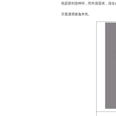
===== PageBreak ====
铁血战将
银甲磨穿、黄沙百战，丈