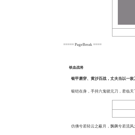
嬉笑间，流连花丛，游
狐美人
、
媚灵狐
、
九尾