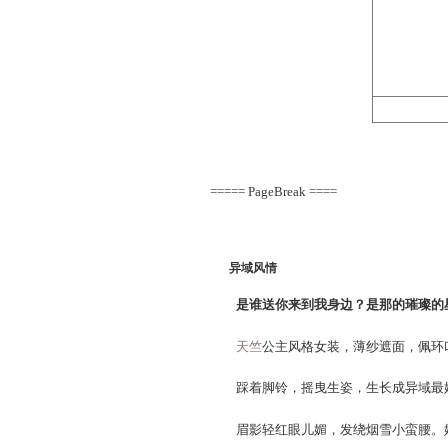
最美不过夕阳红，温馨
也有老头仙的款式哦！白