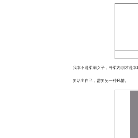
===== PageBreak ====
异域风情
是谁送你来到我身边？是
天竺
公主风格女装，薄
踩着脚铃，摇曳生姿，生
眉影轻红眼儿媚，发绕烟