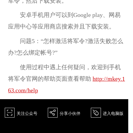
军令，然后下载安装。
安卓手机用户可以到
Google play、网易
应用中心
等应用商店搜索并且下载安装。
问题5：“怎样激活将军令?激活失败怎么
办?怎么绑定帐号?”
使用过程中遇上任何疑问，欢迎到手机
将军令官网的帮助页面查看帮助
http://mkey.1
63.com/help
򰀁
򰀂
򰀄
关注公众号
分享小伙伴
进入电脑版