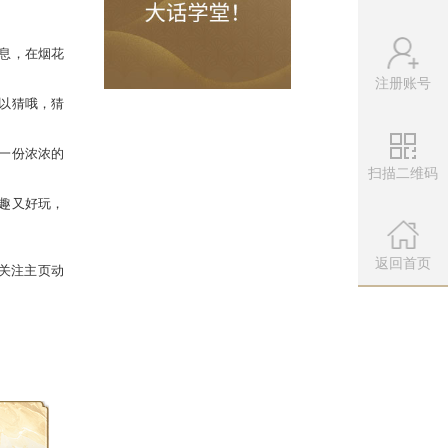
着零时钟的敲响，这一刻，人么们会燃
注册账号
扫描二维码
西，浪漫而温馨的新年气息，在烟花
微信公众
扫描左侧二维
返回首页
，其中亮起的红灯笼才可以猜哦，猜
可以，总之，拜年，就是一份浓浓的
各种各样的玩法，真是有趣又好玩，