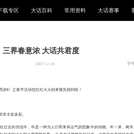
下载专区
大话百科
常用资料
大话赛事
三界春意浓 大话共君度
2007-12-19
新闻
> 新闻
吗？
，《大话西游Ⅱ》之春节活动也红红火火的来预先报到啦！