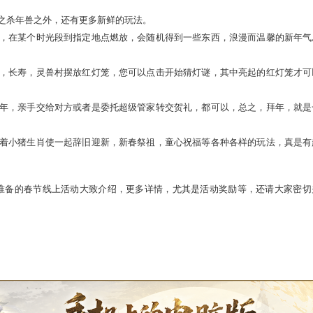
是晚上11点钟开始，因此人们习惯在在晚上11时到12时期待
迎接新的开始。
期间全天展开
留传统项目之杀年兽之外，还有更多新鲜的玩法。
处购买烟花，在某个时光段到指定地点燃放，会随机得到一些东
长安，洛阳，长寿，灵兽村摆放红灯笼，您可以点击开始猜灯谜
去给大家拜年，亲手交给对方或者是委托超级管家转交贺礼，都
的材料，跟着小猪生肖使一起辞旧迎新，新春祭祖，童心祝福等