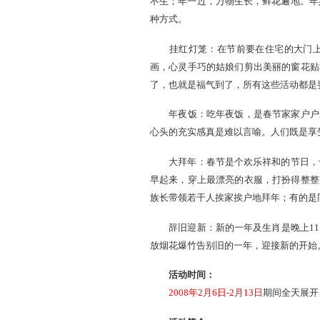
千百年来，人们使年俗庆
驱赶年兽：春节的另一名
不生；年一过，万物生长，
种方式。
挂红灯笼：在节前要在住
画，心灵手巧的姑娘们剪出
了，也就是福气到了，所有
年夜饭：吃年夜饭，是春
心头的充实感真是难以言喻
大拜年：春节是个欢乐祥和
早起来，穿上最漂亮的衣服
族长带领若干人挨家挨户地