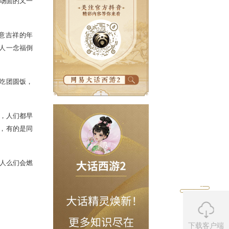
中的动物。年一来，树木凋敝，百草
习俗，这其实也是烘托热闹场面的又一
联。屋里张贴色彩鲜艳寓意吉祥的年
像等，福字还可以倒贴，路人一念福倒
阖家团聚，围坐桌旁，共吃团圆饭，
回家欢聚。 新年的初一，人们都早
大利。拜年的方式多种多样，有的是同
称为“团拜”。
下载客户端