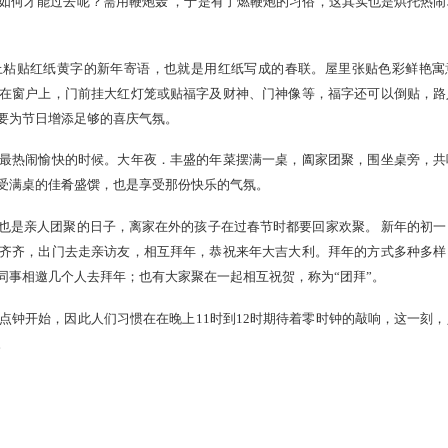
祝活动变得异常丰富多彩。
称叫过年。在过去的传说中，年是一种为人们带来坏运气的想象
鲜花遍地。年如何才能过去呢？需用鞭炮轰 ，于是有了燃鞭炮的
宅的大门上粘贴红纸黄字的新年寄语，也就是用红纸写成的春
美丽的窗花贴在窗户上，门前挂大红灯笼或贴福字及财神、门神
这些活动都是要为节日增添足够的喜庆气氛。
节家家户户最热闹愉快的时候。大年夜．丰盛的年菜摆满一桌，
。人们既是享受满桌的佳肴盛馔，也是享受那份快乐的气氛。
的节日，也是亲人团聚的日子，离家在外的孩子在过春节时都要
，打扮得整整齐齐，出门去走亲访友，相互拜年，恭祝来年大吉
拜年；有的是同事相邀几个人去拜年；也有大家聚在一起相互祝贺，