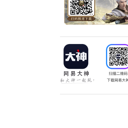
包管您乐个够！
以上内容为《大话西游Ⅱ
态！