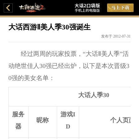
大话西游Ⅱ美人季30强诞生
发布于 2012-07-31
经过两周的玩家投票，“大话Ⅱ美人季”活
动绝世佳人30强已经出炉，以下是本次晋级3
0强的美女名单：
大话人季30
服务
游戏I
昵称
个人页面
器
D