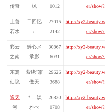
传奇
枫
0012
er/show?id
上善
⌒回忆
27015
http://xy2-beauty.web
若水
←
2142
er/show?id
彩云
醉心メ
30867
http://xy2-beauty.web
之南
承影
6031
er/show?id
东篱
萦绕″霜
29626
http://xy2-beauty.web
仙隐
傲天
3688
er/show?id
通天
＊︷淡
26830
http://xy2-beauty.web
河
雅べ
0708
er/show?id