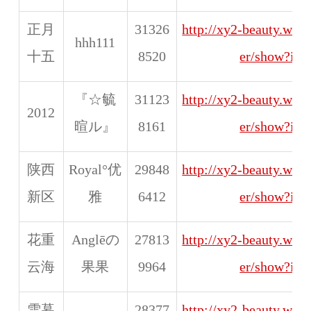
正月
31326
http://xy2-beauty.web
hhh111
十五
8520
er/show?id
『☆毓
31123
http://xy2-beauty.web
2012
暄ル』
8161
er/show?id
陕西
Royal°优
29848
http://xy2-beauty.web
新区
雅
6412
er/show?id
花重
Anglēの
27813
http://xy2-beauty.web
云海
果果
9964
er/show?id
雪暮
28377
http://xy2-beauty.web