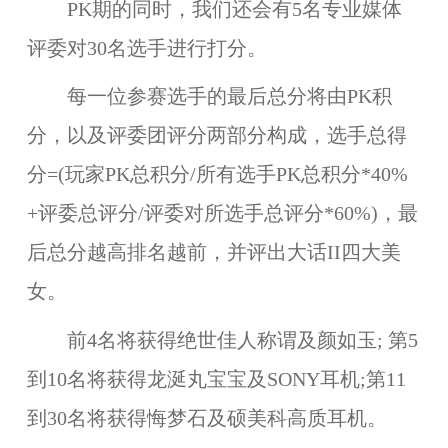
PK期的同时，我们还会有5名专业媒体
评委对30名选手进行打分。
每一位参赛选手的最后总分将由PK积
分，以及评委团评分两部分构成，
选手总得
分=(玩家PK总积分/所有选手PK总积分*40%
+评委总评分/评委对所选手总评分*60%)
，最
后总分越高排名越前，并评出大话II四大美
女。
前4名将获得
绝世佳人称谓及颜如玉
; 第5
到10名将获得
龙涎丸宝宝及SONY耳机
;第11
到30名将获得
悔梦石及硕美科高质耳机
。