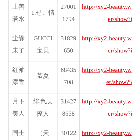
上善
27001
http://xy2-beauty.web
1.せ、情
若水
1794
er/show?id
尘缘
GUCCI
31829
http://xy2-beauty.web
未了
宝贝
650
er/show?id
红袖
68435
http://xy2-beauty.web
慕夏
添香
708
er/show?id=
月下
绯色灬
31427
http://xy2-beauty.web
美人
撩人
8658
er/show?id
国士
（天
30122
http://xy2-beauty.web