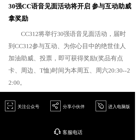
30强CC语音见面活动将开启 参与互动助威
拿奖励
CC312将举行30强语音见面活动，届时
到CC312参与互动、为你心目中的绝世佳人
加油助威、投票，即可获得奖励(奖品有点
卡、周边、T恤)时间为本周五、周六20:30--2
2:00。
򰀁
򰀂
򰀄
关注公众号
分享小伙伴
进入电脑版
򰀃
客服电话