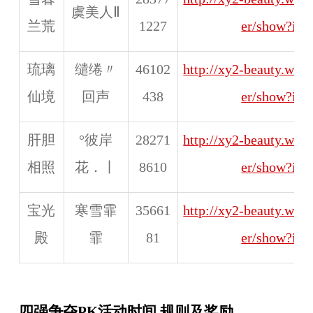
虞美人Ⅱ
兰荒
1227
er/show?id
琉璃
缱绻〃
46102
http://xy2-beauty.web
仙境
回声
438
er/show?id
肝胆
°彼岸
28271
http://xy2-beauty.web
相照
花．丨
8610
er/show?id
宝光
寒雪霏
35661
http://xy2-beauty.web
殿
霏
81
er/show?id
四强争夺PK活动时间 规则及奖励