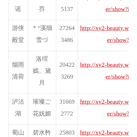
谣
乔
5137
er/show?id
游侠
＊°溪细
27264
http://xy2-beauty.web
殿堂
雪づ
3486
er/show?id
洛绾
烟雨
20422
http://xy2-beauty.web
嫣、黛
清荷
3269
er/show?id
月
泸沽
璀璨ご
31669
http://xy2-beauty.web
湖
花妩媚
2772
er/show?id
蜀山
碧水矜
25803
http://xy2-beauty.web