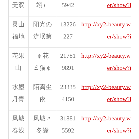
无双
翊）
5942
er/show?id
灵山
阳光の
13226
http://xy2-beauty.web
福地
流氓第
227
er/show?id
花果
￠花
21781
http://xy2-beauty.web
山
￡猫￠
9891
er/show?id
水墨
陌离尘
23335
http://xy2-beauty.web
丹青
依
4150
er/show?id
凤城
凤城〃
31881
http://xy2-beauty.web
春浅
冬缘
5592
er/show?id