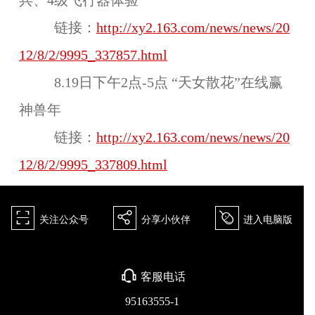
兵、4级飞行器体验
链接：
http://xy2.163.com/news/news/20
12/8/2/9995_337857.html
8.19日下午2点-5点 “天女散花”在线赢
神兽年
链接：
http://xy2.163.com/news/news/20
12/8/2/9995_337809.html
򰀁
򰀂
򰀄
关注公众号
分享小伙伴
进入电脑版
򰀃
客服电话
95163555-1