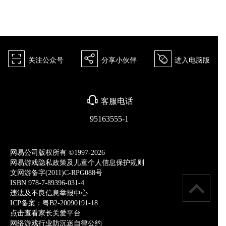
򰀁
򰀂
򰀄
关注公众号
分享小伙伴
进入电脑版
򰀃
客服电话
95163555-1
网易公司版权所有 ©1997-2026
网易游戏隐私政策及儿童个人信息保护规则
文网游备字(2011)C-RPG088号
ISBN 978-7-89396-031-4
违法及不良信息举报中心
ICP备案：粤B2-20090191-18
点击查看家长关爱平台
网络游戏行业防沉迷自律公约