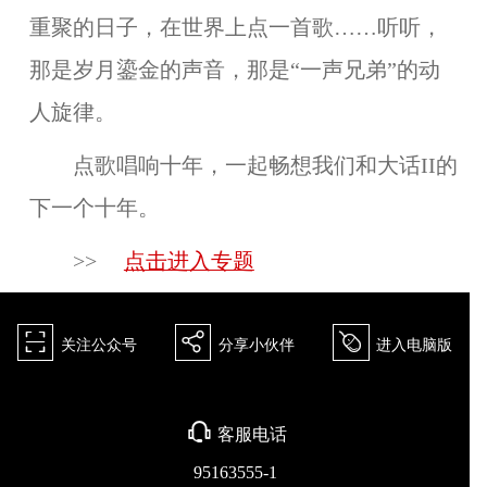
重聚的日子，在世界上点一首歌……听听，
那是岁月鎏金的声音，那是“一声兄弟”的动
人旋律。
点歌唱响十年，一起畅想我们和大话II的
下一个十年。
>>
点击进入专题
򰀁
򰀂
򰀄
关注公众号
分享小伙伴
进入电脑版
򰀃
客服电话
95163555-1