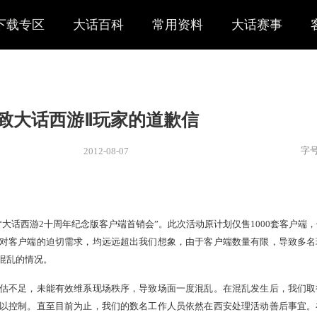
下载专区
大话百科
常用资料
大话赛事
致大话西游Ⅱ玩家的道歉信
2012-08-07
新闻
> 新闻
友们：
场举行了“大话西游2十周年纪念版客户端首销会”。此次活动原
家人数、玩家对客户端的迫切需求，均远远超出我们想象，由于
至发生了场面混乱的情况。