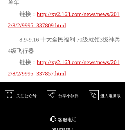
兽年
链接：
http://xy2.163.com/news/news/201
2/8/2/9995_337809.html
8.9-9.16 十大全民福利 70级就领3级神兵
4级飞行器
链接：
http://xy2.163.com/news/news/201
2/8/2/9995_337857.html
򰀁
򰀂
򰀄
关注公众号
分享小伙伴
进入电脑版
򰀃
客服电话
95163555-1