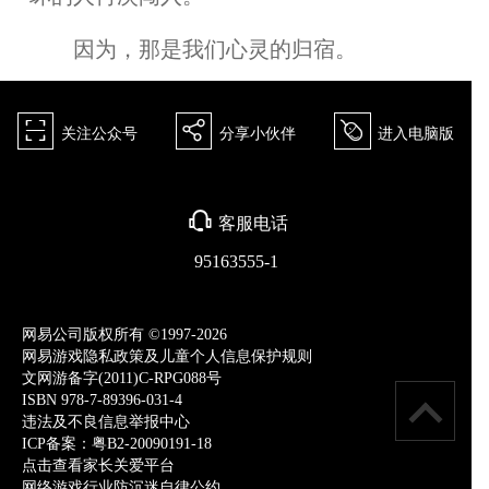
因为，那是我们心灵的归宿。
򰀁
򰀂
򰀄
关注公众号
分享小伙伴
进入电脑版
򰀃
客服电话
95163555-1
网易公司版权所有 ©1997-2026
网易游戏隐私政策及儿童个人信息保护规则
文网游备字(2011)C-RPG088号
ISBN 978-7-89396-031-4
违法及不良信息举报中心
ICP备案：粤B2-20090191-18
点击查看家长关爱平台
网络游戏行业防沉迷自律公约