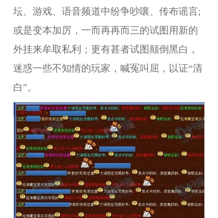
坛、游戏、语音频道中纷争吵嚷、传布谣言;
或是变本加厉，一而再再而三的试图用新的
外挂来牟取私利；更有甚者试图颠倒黑白，
迷惑一些不知情的玩家，喊冤叫屈，以证“清
白”。