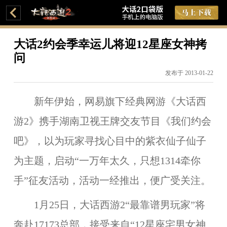
大话2约会季幸运儿将迎12星座女神拷
问
发布于 2013-01-22
新年伊始，网易旗下经典网游《大话西
游2》携手湖南卫视王牌交友节目《我们约会
吧》，以为玩家寻找心目中的紫衣仙子仙子
为主题，启动“一万年太久，只想1314牵你
手”征友活动，活动一经推出，便广受关注。
1月25日，大话西游2“最靠谱男玩家”将
奔赴17173总部，接受来自“12星座宅男女神