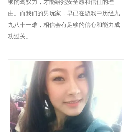
够的驾驭力，才能给她安全感和信任的理
由。而我们的男玩家，早已在游戏中历经九
九八十一难，相信会有足够的信心和能力成
功过关。