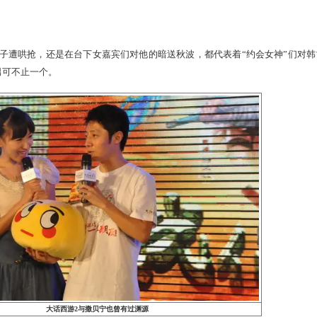
大话西游2玩家韩博文的卖萌神器
韩博文为他心中的月老——主持人邱启明精心准备了一份礼物：
里，代号为#17的包子表情每天都陪伴在玩家左右，无论是无法表
交给它，将玩家的心情传递给身边的朋友。
万语的表情包子，刚一亮相就萌翻了现场女神，以致生生被女
宾们也对表情包子爱不释手，这场“包子争夺战”在台下仍在继
是靠谱男
器”表情包子遭哄抢，还是在台下女嘉宾们对他的暗送秋波，都
，这样的靠谱男可不止一个。