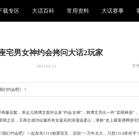
下载专区
大话百科
常用资料
大话赛事
12星座宅男女神约会拷问大话2
2013-01-31
新闻
> 新闻
的湖南卫视《我们约会吧》！
视的约会季再爆花絮，幸运儿韩博文面对众多“约会女神”，韩博