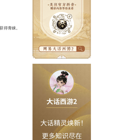
堪称“史上最靠谱网游宅男”。
太久，只想1314牵你手”的交友活动
人的热情！
络游戏的嘉宾，往往难以获得青睐。
嘉宾们哄抢。