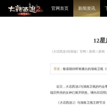
官网首页
新闻资讯
《大话西游2经典版》官网
>
导读：
敬请期待即将播出
近日，大话西游2与湖南卫