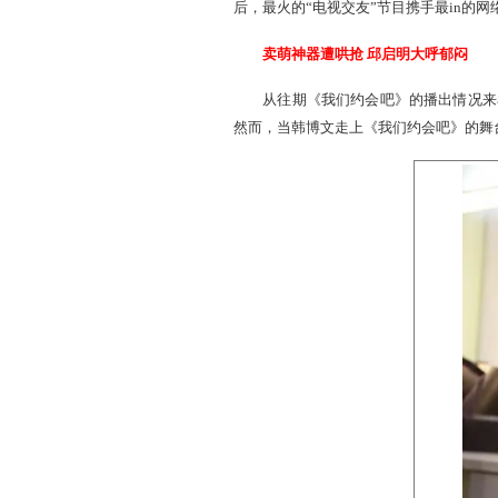
端庄矜持的女神们展开哄抢
《大话西游2》与湖南卫视王
后，最火的“电视交友”节目
卖萌神器遭哄抢 邱启明
从往期《我们约会吧》的
然而，当韩博文走上《我们