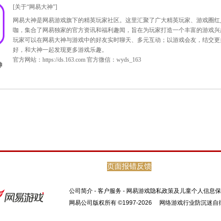
共同发起的“一万年太久，只想1314牵你手”活动一经推出，就
的重重考验后，当韩博文最终获得参与《我们约会吧》节目录制的资
定，以不变应万变。经历了“和邱老师卖萌”和“神秘礼物遭哄抢
想不到的精彩内容？敬请期待即将播出的湖南卫视《我们约会吧》
页面报错反馈
公司简介
-
客户服务
-
网易游戏隐私政策及儿童个人信息保
网易公司版权所有 ©1997-2026
网络游戏行业防沉迷自