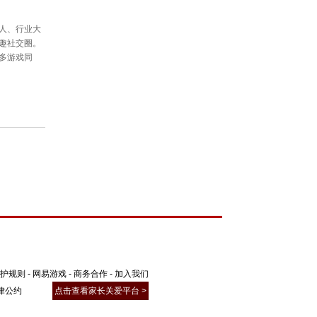
火爆异常。而经历了千人海选、“三进
格走上舞台时，他早已“不是一个人在
”两个回合，他还将亮出什么
法宝
?节
！
护规则
-
网易游戏
-
商务合作
-
加入我们
律公约
点击查看家长关爱平台 >