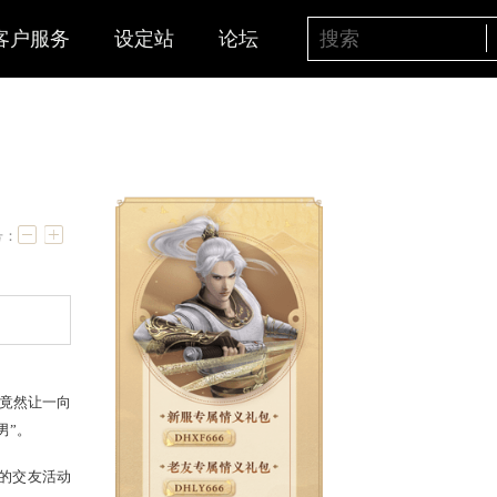
客户服务
设定站
论坛
玩家
字号：
文亮出一件“卖萌神器”，竟然让一向