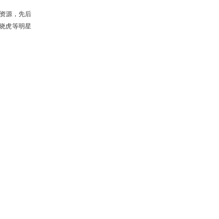
6万，拥有极其丰富的玩家资源，先后
哥、《丑女无敌》男主角刘晓虎等明星