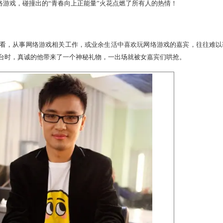
。继向邱启明卖萌之后，又再次成功征服所有女嘉宾的浪漫温柔心，
牌节目《我们约会吧》一起发布1314敢爱宣言，启动“一万年
携手最in的网络游戏，碰撞出的“青春向上正能量”火花点燃了所有
大呼郁闷
播出情况来看，从事网络游戏相关工作，或业余生活中喜欢玩网
约会吧》的舞台时，真诚的他带来了一个神秘礼物，一出场就被女