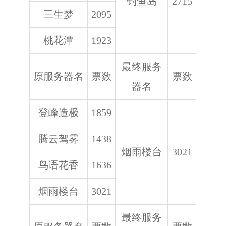
钓鱼岛
2715
三生梦
2095
桃花潭
1923
最终服务
原服务器名
票数
票数
器名
登峰造极
1859
腾云驾雾
1438
烟雨楼台
3021
鸟语花香
1636
烟雨楼台
3021
最终服务