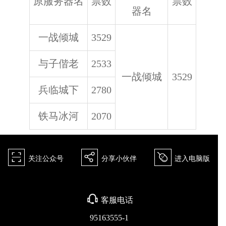
原服务器名
票数
票数
器名
一战倾城
3529
与子偕老
2533
一战倾城
3529
兵临城下
2780
铁马冰河
2070
򰀁
򰀂
򰀄
关注公众号
分享小伙伴
进入电脑版
򰀃
客服电话
95163555-1