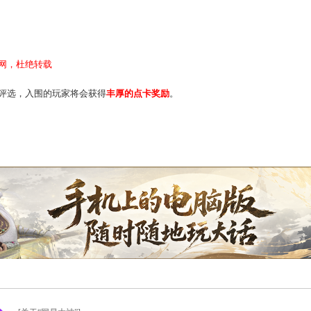
袭。
么稀罕事儿，比如扁小扁在游戏里邂逅了同样爱好画画的娇妻蓝
枚举。
不欲人知的青涩暗恋，是难以释怀的忧伤往事，还是普大喜奔的hap
。>>
心情图文版块
爱情故事】XXXXX（XXXX为自定题目）。
事，可为青涩暗恋、甜蜜相恋，无尽思念等。