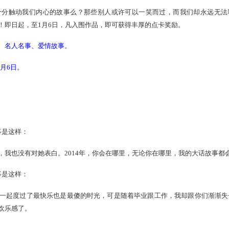
我们和你们，我们这些平凡的大话人，熟悉或是陌生，我们有着
法忘却。
平凡，却十分触动我们内心的故事么？那些别人或许可以一笑
玩家全面征文！即日起，至1月6日，凡入围作品，即可获得丰厚的
事、平凡往事、名人名事、爱情故事
。
25日-2014年1月6日
。
版块
2最遗憾的事是这样：