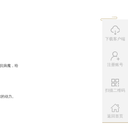
相似。
器一样玩的嗨翻天，不过值得开心的
下载客户端
年年举行庆祝活动；美女玩家回声建
注册账号
扫描二维码
微信公众
扫描左侧二维
返回首页