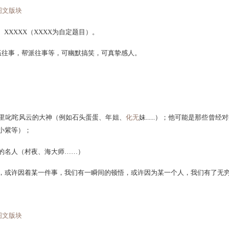
人海之中却似曾相识。看过你们的故事，才发现我们的故事如此
普通的帮派，一样没有牛气哄哄的装备，一样拿着一把15级武
朋友。
派给您添蘑菇，聚集了很多论坛好友；魔女为清萍居呕心沥血，
的人，因为大话聚在一起。
。>>
心情图文版块
平凡往事】XXXXX（XXXX为自定题目）。
往事，队伍往事，帮派往事等，可幽默搞笑，可真挚感人。
袭。