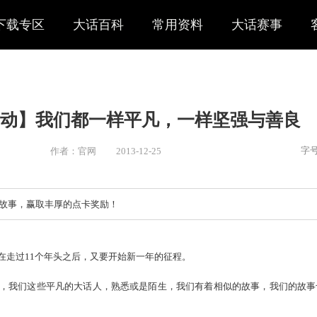
下载专区
大话百科
常用资料
大话赛事
征文活动】我们都一样平凡，一
作者：官网
2013-12-25
新闻
> 新闻
，分享你的大话故事，赢取丰厚的点卡奖励！
尾。大话在走过11个年头之后，又要开始新一年的征程。