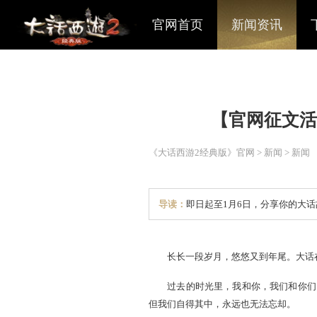
官网首页
新闻资讯
【官网
《大话西游2经典版》官网
>
导读：
即日起至1月6日
长长一段岁月，悠悠又到年