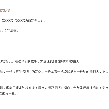
到她离开，我也没有对她表白。2014年，你会在哪里，无论你
2最遗憾的事是这样：
吧玩大话，一起度过了最快乐也是最傻的时光，可是随着毕业跟
逝去的激情与欢乐感了。
。>>
心情图文版块
流年憾事】XXXXX（XXXX为自定题目）。
憾，感情真挚，文字流畅。
袭。