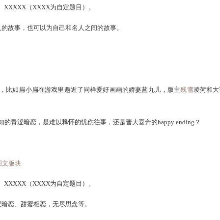
仅是在游戏里叱咤风云的大神（例如石头蛋蛋、年姐、
化无
妹.
例如冲天、莫小紫等）；
而风生水起的名人（村夜、海大师……）
动着我们，或许因着某一件事，我们有一瞬间的顿悟，或许因
。>>
心情图文版块
名人名事】XXXXX（XXXX为自定题目）。
的大话名人的故事，也可以为自己和名人之间的故事。