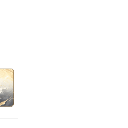
九儿，版主
残雪
凌菏和大话玩家共结
py ending？