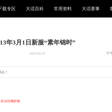
下载专区
大话百科
常用资料
大话赛事
2013年3月1日新服“素年锦时
2013-02-22
新闻
> 新闻
，祝大家玩的开心！
日12：00