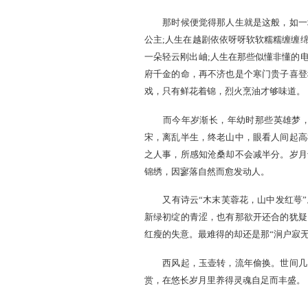
有这么个故事，说的是峨
制词一阕。暑往寒来几度春
听。又是多少番花开花落，
肌玉骨，自清凉无汗”两句
十几岁上读到这个故事，
那时候便觉得那人生就是
公主;人生在越剧依依呀呀
一朵轻云刚出岫;人生在那
府千金的命，再不济也是个
戏，只有鲜花着锦，烈火烹
而今年岁渐长，年幼时那
宋，离乱半生，终老山中，