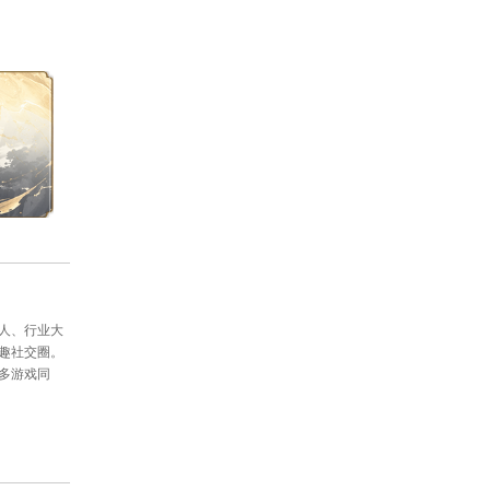
阕洞仙歌正式这素绢上无意而为的一笔
，在那四季流转里兀自开落，也有那
，也有那芳枝带雨的凄美，也有那绿肥
有一段素年锦时。我静静开，你细细