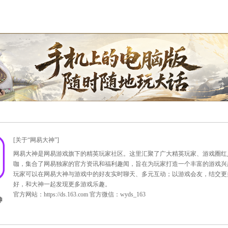
减半分。岁月于她正像一尺素绢，从从容容，丰盛静谧，而那一
人。
中发红萼”。花开千百种，多有富贵不及牡丹，高逸不似东篱者
开还合的犹疑，也有那群芳争妍的野心，也有那蜂来蝶往的情谊
是那“涧户寂无人，纷纷开且落”的自在气度。
换。世间几多平凡人，寻常事，也如那山中纷纷开落的花儿，自
自足而丰盛。