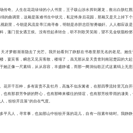
眉山有个老尼，年幼时随其师入后蜀皇帝孟昶宫中。暑正盛夜还
秋，云烟散尽后蜀风流。转眼这老尼已有九十年纪，遇一七岁小
老尼圆寂四十载后，那小儿成了名动天下的大学士苏轼，闲暇时记
，却神会意合料定是《洞仙歌》无疑，挥笔一蹴，以补残篇。
只为这这三个风流人物之间因缘巧合，千古际会而赞叹。
这般，如一场传奇。人生在花花绿绿的小人书里，王子跋山涉水
软软糯糯缠缠绵绵的曲调里，这厢是落难书生中状元，私定终身后
些似懂非懂的电视剧里，今朝是风流皇帝江南寻春，明朝是赤胆忠
寒门贵子喜登科，蓬门贫女遇王侯。没有些起承转合，听不到歌
油才够味道。
些英雄梦，天才梦都渐渐隐去了光芒。我开始看到了静默在书
眼看人间起高楼，宴宾客，瞬息又见宾客散，楼塌了，虽无那从