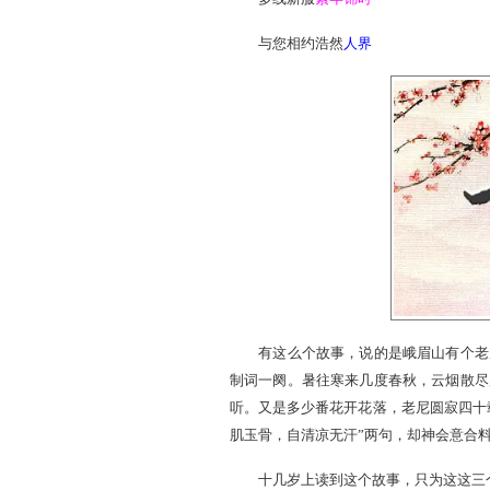
预约时间：
2013年2月
多线新服
素年锦时
与您相约浩然
人界