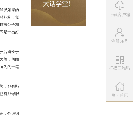
长，蜀主与花蕊夫人纳凉摩诃池上，
下载客户端
儿，便将此事连同那所做之词都说与他
起老尼所传之词，虽只记得起首的“冰
注册账号
挥剑屠龙，救出白肤红唇黑发如瀑的
扫描二维码
花园，那厢又是天上掉下个林妹妹，似
臣智勇锄奸。人人都应该是世家公子相
微信公众
哭笑闹，望不见金钗脂粉便不是一出好
扫描左侧二维
返回首页
卷里那无名的老尼。她生于后蜀长于
皇天贵胄到南冠楚囚的大起大落，所阅