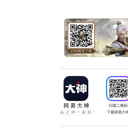
之人事，所感知沧桑却不会
锦绣，因寥落自然而愈发动
又有诗云“木末芙蓉花，山
新绿初绽的青涩，也有那欲
红瘦的失意。最难得的却还
西风起，玉壶转，流年偷
赏，在悠长岁月里养得灵魂