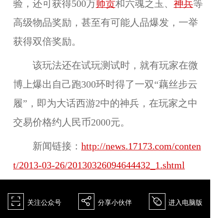
验，还可获得500万
师贡
和六魂之玉、
神兵
等
高级物品奖励，甚至有可能人品爆发，一举
获得双倍奖励。
该玩法还在试玩测试时，就有玩家在微
博上爆出自己跑300环时得了一双“藕丝步云
履”，即为大话西游2中的神兵，在玩家之中
交易价格约人民币2000元。
新闻链接：
http://news.17173.com/conten
t/2013-03-26/20130326094644432_1.shtml
򰀁
򰀂
򰀄
关注公众号
分享小伙伴
进入电脑版