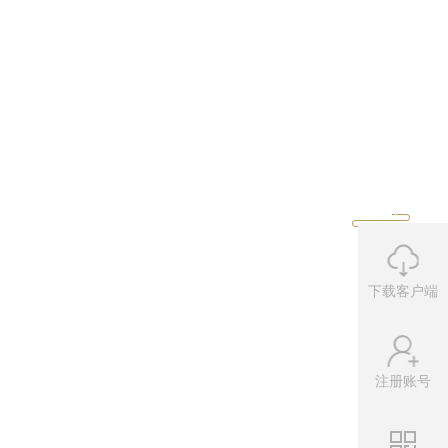
下载客户端
注册账号