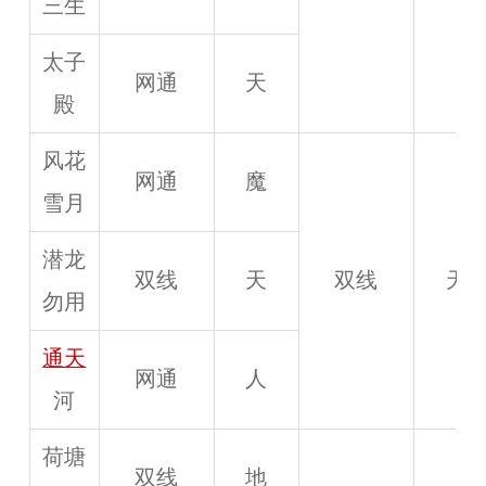
三生
太子
网通
天
殿
风花
网通
魔
雪月
潜龙
双线
天
双线
天
勿用
通天
网通
人
河
荷塘
双线
地