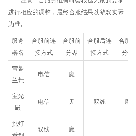
注意：合服分组有时会根据大家的要求
进行相应的调整，最终合服结果以游戏实际
为准。
服务
合服前连
合服前
合服后连
合服
器名
接方式
分界
接方式
分界
雪暮
电信
魔
兰荒
宝光
电信
天
双线
魔
殿
挑灯
双线
魔
看剑