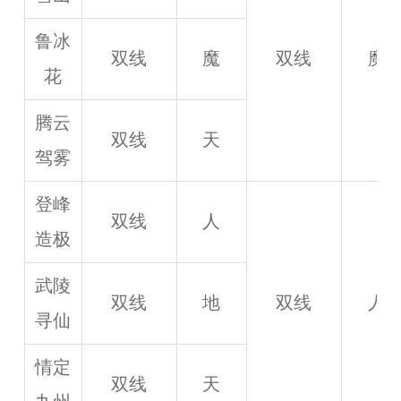
鲁冰
双线
魔
双线
魔
花
腾云
双线
天
驾雾
登峰
双线
人
造极
武陵
双线
地
双线
人
寻仙
情定
双线
天