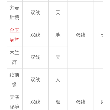
方壶
双线
天
胜境
金玉
双线
地
双线
天
满堂
木兰
双线
天
辞
续前
双线
人
缘
天演
双线
魔
双线
魔
秘境