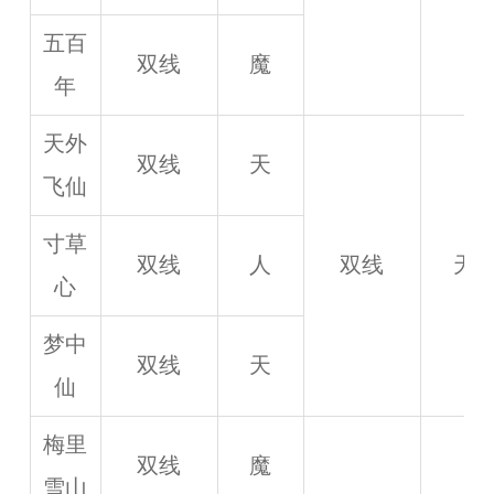
五百
双线
魔
年
天外
双线
天
飞仙
寸草
双线
人
双线
天
心
梦中
双线
天
仙
梅里
双线
魔
雪山