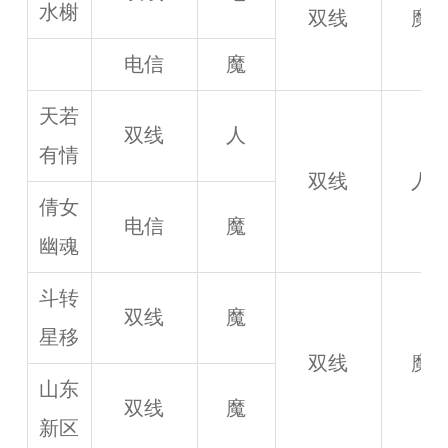
水榭
双线
魔
电信
魔
天若
双线
人
有情
双线
人
倩女
电信
魔
幽魂
斗转
双线
魔
星移
双线
魔
山东
双线
魔
新区