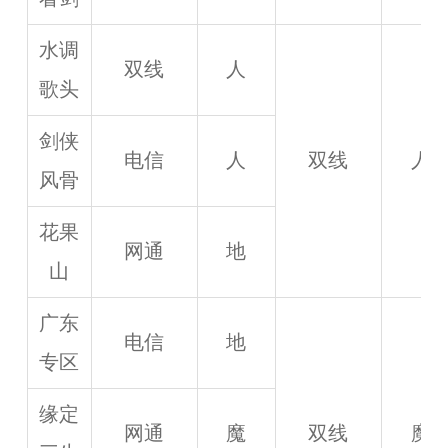
水调
双线
人
歌头
剑侠
电信
人
双线
人
风骨
花果
网通
地
山
广东
电信
地
专区
缘定
网通
魔
双线
魔