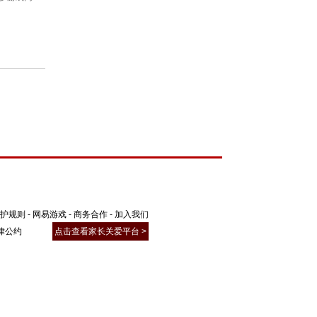
护规则
-
网易游戏
-
商务合作
-
加入我们
律公约
点击查看家长关爱平台 >
聚了广大精英玩家、游戏圈红人、行业大
为玩家打造一个丰富的游戏兴趣社交圈。
元互动；以游戏会友，结交更多游戏同