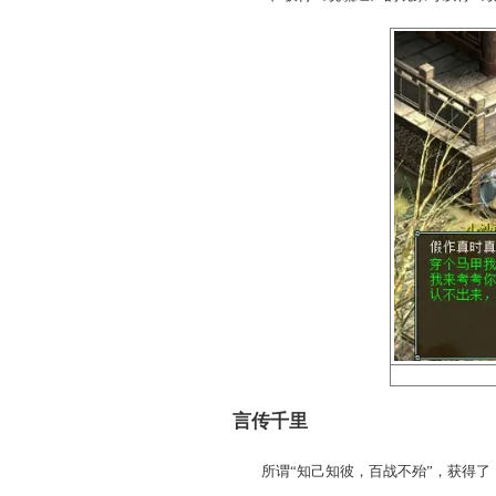
3、对三个一模一样的NP
4、确定了谁是说谎精，就
天最多2个）。
5、获得《说谎经》的玩家