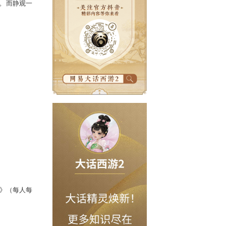
移，挣脱了桎梏后又故技重施，一时间
验撰写而成的《说谎经》。而静观一
找到那伪装的说谎精吧。