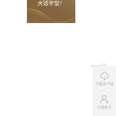
机会）。
说谎精撰写的大作《
说谎经
》（每人每
里”任务。
下载客户端
注册账号