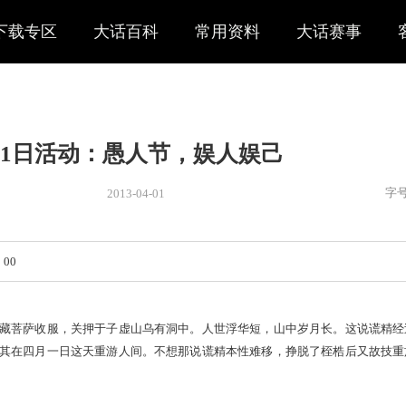
下载专区
大话百科
常用资料
大话赛事
4月1日活动：愚人节，娱人娱
2013-04-01
新闻
> 新闻
0：00—22：00
，后被虚空藏菩萨收服，关押于子虚山乌有洞中。人世浮华短，