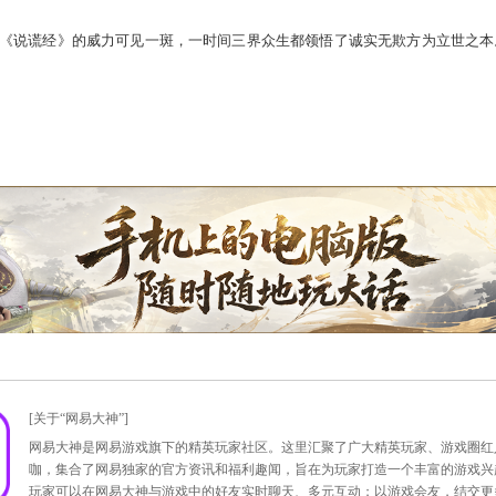
言传千里
出一条信息传给指定在线好友，就能获得
丰厚奖励
。
传来的《说谎经》，深谙其中真谛的玩家当然不会将戏言原封不
吧”将《说谎经》传递给下一位好友。成功传递可获得
传递奖励
（每
说谎经》又被传给了他人，还可以坐收
返还奖励
（每人每天获得2
失。
成杀了娘，《说谎经》的威力可见一斑，一时间三界众生都领悟
于此吧。