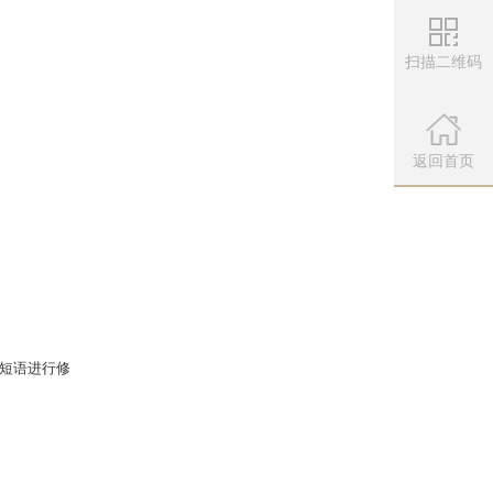
扫描二维码
微信公众
扫描左侧二维
返回首页
笑调侃一下你的好友吧。