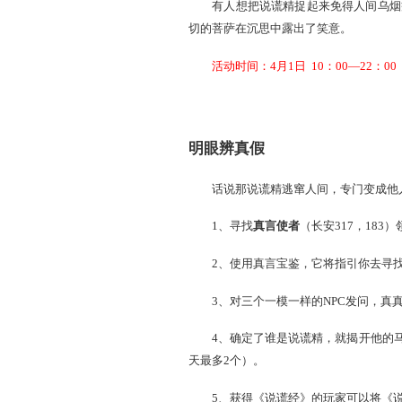
修炼，道行渐进。菩萨怀抱
把世人骗得团团转。
有人想把说谎精捉起来免
切的菩萨在沉思中露出了笑
活动时间：4月1日 10：
明眼辨真假
话说那说谎精逃窜人间，专
1、寻找
真言使者
（长安
2、使用真言宝鉴，它将