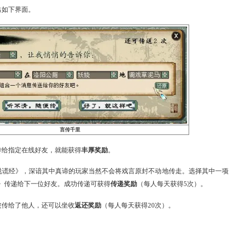
明眼辨真假
”，获得了《说谎经》怎能不拜读一下，顺便开个无伤大雅的玩
谎经》，弹出如下界面。