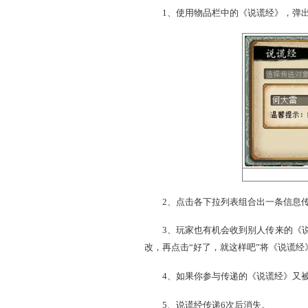
言传千里
所谓“知己知彼，百战不殆
1、使用物品栏中的《说