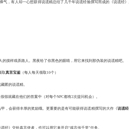
慈悲之心，允其在四月一日这天重游人间。不想那说谎精本性难
得人间乌烟瘴气，有人却一心想获得说谎精总结了几千年说谎经
意。
00—22：00
门变成他人的摸样戏弄路人。黑夜给了你黑色的眼睛，用它来
317，183）领取
真言宝鉴
（每人每天领取10个）
指引你去寻找藏匿的说谎精。