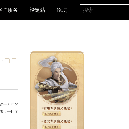
客户服务
设定站
论坛
己
字号：
山中岁月长。这说谎精经过千万年的