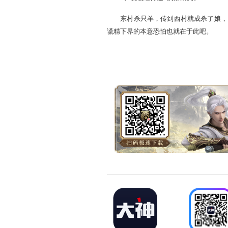
2、点击各下拉列表组合
3、玩家也有机会收到别人
改，再点击“好了，就这样
4、如果你参与传递的《
5、说谎经传递6次后消
东村杀只羊，传到西村就
谎精下界的本意恐怕也就在