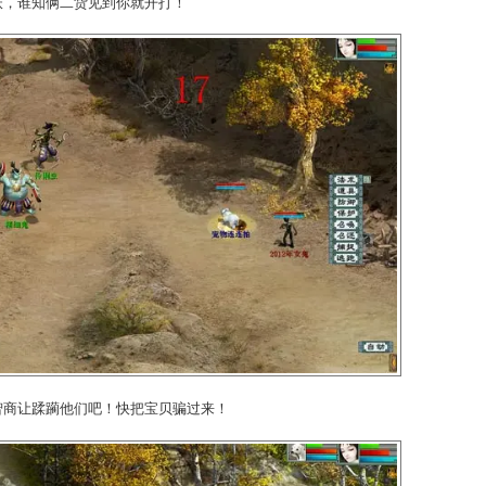
移山诀，却发现远处有妖怪拿着
法宝
向大圣走过来！