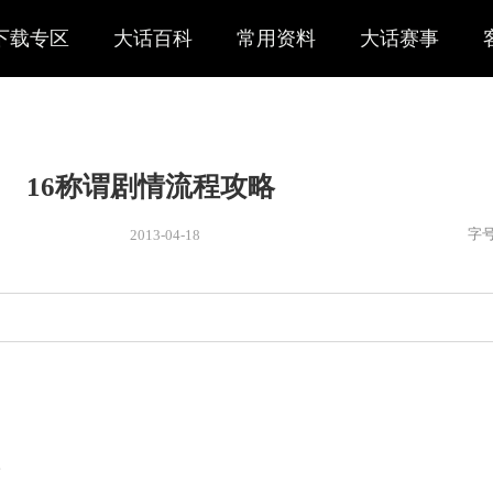
下载专区
大话百科
常用资料
大话赛事
16称谓剧情流程攻略
2013-04-18
新闻
> 新闻
莲花洞大圣伏魔