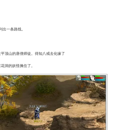
经完成第十五称称谓任务
情，在此仅列出一条路线。
去寻找远在平顶山的唐僧师徒。得知八戒去化缘了