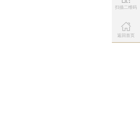
扫描二维码
微信公众
扫描左侧二维
返回首页