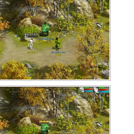
型想诓骗小妖，谁知俩二货见到你就开打！