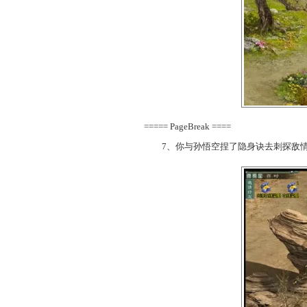
6、武力上蹂躏了小妖，让