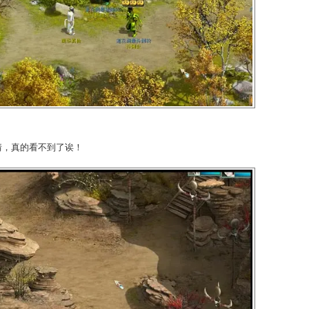
我们再从智商让蹂躏他们吧！快把宝贝骗过来！