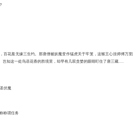
往到头虚老。
了几多年少？
色头陀微笑。
四生六道。
龙王三宝。
大闹宝象国，百花羞无缘三生约。那唐僧被妖魔变作猛虎关于牢
顶山莲花峰。岂知这一处鸟语花香的胜境里，却早有几双贪婪的眼睛盯住
灾 莲花洞大圣伏魔