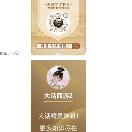
笼，这猴王心挂师傅万里降妖。当宝
了唐三藏......