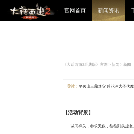
官网首页
新闻资讯
《大话西游2经典版》官网
>
导读：
平顶山三藏逢灾 