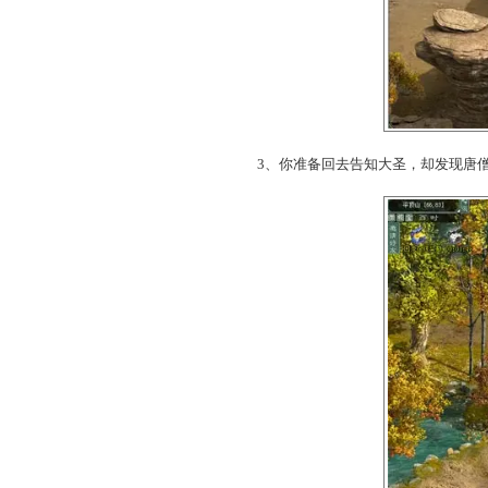
2、殊不知八戒习惯性偷