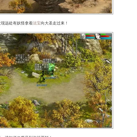
却发现唐僧与沙僧白马都不见踪迹，大圣被压在大山下面。