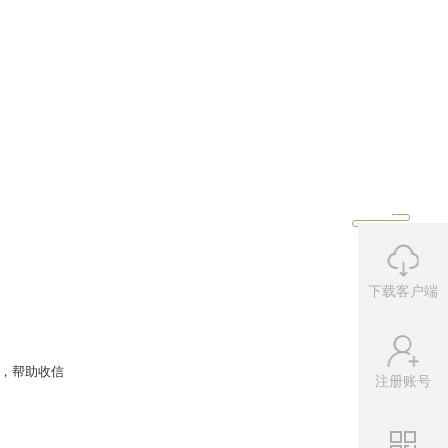
说些什么呢？让时光信使代你发出这
朋友写信”
话。
下载客户端
注册账号