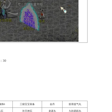
25，184）与
时光信使
对话，选择选项3“
我想穿越时光
”穿越