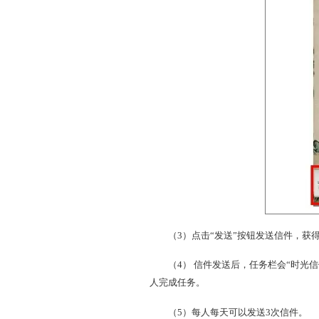
时光信
走过磕磕绊绊的成长路，
封穿越光阴的信件。
一：写信。
（1）在成年状态下到长安（
（2）在弹出的写信界面上