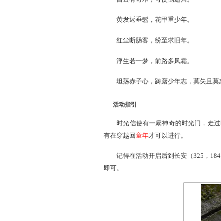
仙乡有异士，云游至长
自云有奇术，可使倒逝
黄发返垂髫，花甲重少
红尘断肠客，纷至求旧
浮生若一梦，前路多风
坦荡赤子心，踌躇少年志
活动指引
时光信使有一扇神奇的时
有在穿越回
童年
才可以进行