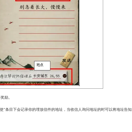
如今长大成年的你是不是有许多话想对曾经懵懂的自己或者好友
325，184）寻找时光信使，点击选项2“我要给童年的自己或
，点击下拉列表选择收信人，埋藏信件的地点，并写上想说的