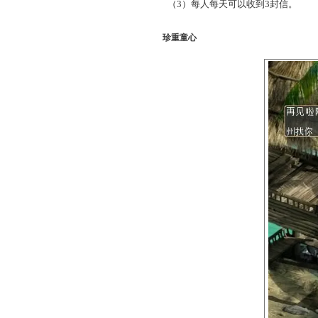
二：收信。
（1）穿越回童年后，如果
（2）向写信人询问信件的