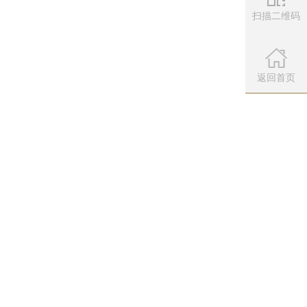
扫描二维码
微信公众
扫描左侧二维
返回首页
问地址的时可以将地址告知，帮助收信