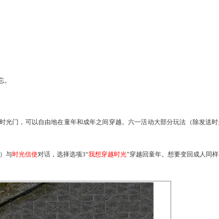
安。
川。
年。
年。
霜。
，莫失且莫忘。
光门，走过时光门，可以自由地在童年和成年之间穿越。六一活
。