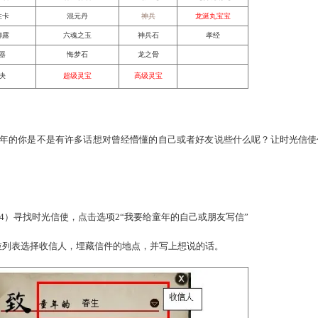
14:00-23：30
10级
不可培养佩饰6
三级宝宝装备
金丹
筋骨
超级炼妖石
补天神石
龙涎丸
九转
超级属性卡
混元丹
神兵
龙涎
超级金柳露
六魂之玉
神兵石
一阶仙器
悔梦石
龙之骨
天宝要决
超级灵宝
高级灵宝