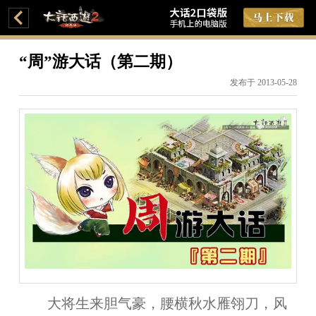
“周”游大话（第二期）
发布于 2013-05-28
大将生来胆气豪，腰横秋水雁翎刀，风