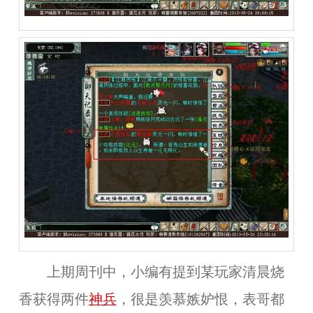
上期周刊中，小编有提到某玩家清晨烧
香获得两件
神兵
，很是羡慕嫉妒恨，表哥都