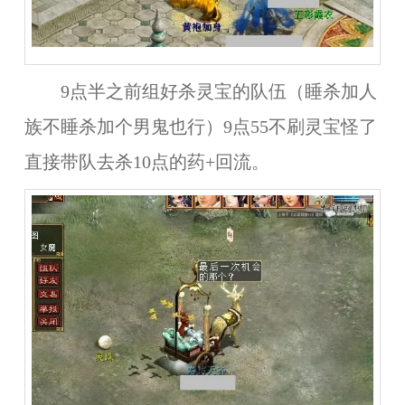
9点半之前组好杀灵宝的队伍（睡杀加人
族不睡杀加个男鬼也行）9点55不刷灵宝怪了
直接带队去杀10点的药+回流。