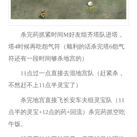
杀完药抓紧时间M好友组齐塔队进塔，
塔4时候再吃怨气符（顺利的话杀完塔6怨气
符还有一段时间够杀地宫的）
11点过一点直接去混地宫队（赶紧杀，
不然赶不上11点半灵宝了）
杀完地宫直接飞长安车夫组灵宝队（11
点半的灵宝+12点的药+回流）杀完药抓空吃
午饭。