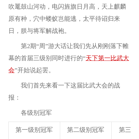
吹鼍鼓山河动，电闪旌旗日月高，天上麒麟
原有种，穴中蝼蚁岂能逃，太平待诏归来
日，朕与将军解战袍。
第2期“周”游大话让我们先从刚刚落下帷
幕的首届三级别同时进行的“
天下第一比武大
会
”开始说起罢。
我们首先来看一下这届比武大会的战
报：
各级别冠军
第一级别冠军
第二级别冠军
第三级