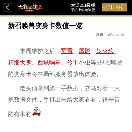
新召唤兽变身卡数值一览
发布于 2013-05-06
本周维护之后，
冥雷
、
蜃影
、
妖火狼
、
精细大鬼
、
西域响马
、
伶俐小虫
等6只召唤兽
的变身卡将在局部服务器放出体验。
老头仙拿到第一手数据，立马对着一大
把数据文件，手打出来给大家看看，很辛苦
的有木有