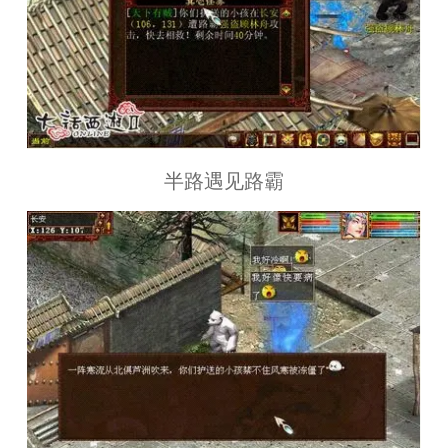
半路遇见路霸