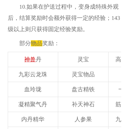
10.如果在护送过程中，变身成特殊外观
后，结算奖励时会额外获得一定的经验；143
级以上则只获得固定经验奖励。
部分
物品
奖励：
神兽
丹
灵宝
高级
九彩云龙珠
灵宝物品
龙
血玲珑
盘古精铁
一
凝精聚气丹
补天神石
筋骨
内丹精华
人参果
九转