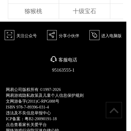
猕猴桃
十级宝石
򰀁
򰀂
򰀄
关注公众号
分享小伙伴
进入电脑版
򰀃
客服电话
95163555-1
网易公司版权所有 ©1997-2026
网易游戏隐私政策及儿童个人信息保护规则
文网游备字(2011)C-RPG088号
ISBN 978-7-89396-031-4
违法及不良信息举报中心
ICP备案：粤B2-20090191-18
点击查看家长关爱平台
网络游戏行业防沉迷自律公约