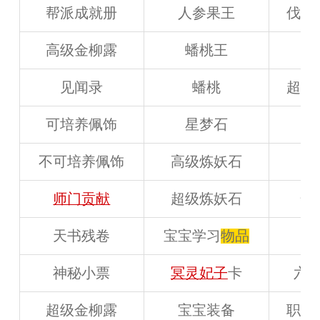
帮派成就册
人参果王
伐骨
高级金柳露
蟠桃王
见闻录
蟠桃
超级
可培养佩饰
星梦石
不可培养佩饰
高级炼妖石
神
师门贡献
超级炼妖石
悔
天书残卷
宝宝学习
物品
龙
神秘小票
冥灵妃子
卡
六
超级金柳露
宝宝装备
职业