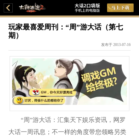
玩家最喜爱周刊：“周”游大话（第七
期）
发布于 2013-07-16
“周”游大话：
汇集天下娱乐资讯，网罗
大话一周讯息；不一样的角度带您领略另类