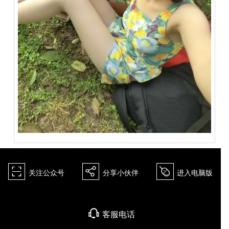
򰀁
򰀂
򰀄
关注公众号
分享小伙伴
进入电脑版
򰀃
客服电话