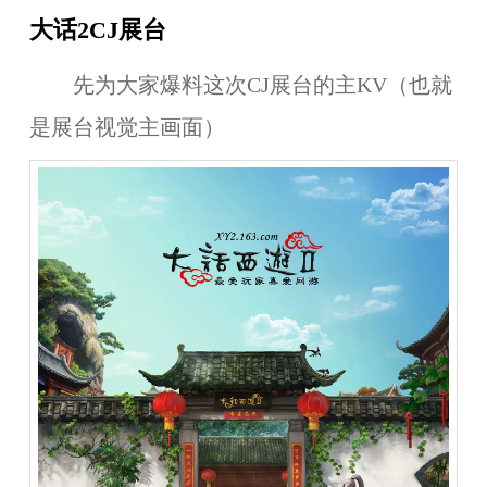
大话2CJ展台
先为大家爆料这次CJ展台的主KV（也就
是展台视觉主画面）