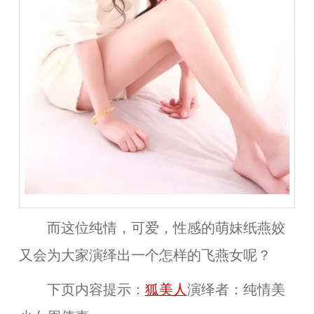
而这位纯情，可爱，性感的萌妹纸燕姣
又会为大家演绎出一个怎样的飞燕女呢？
下页内容提示
：
狐美人
演绎者：纯情美