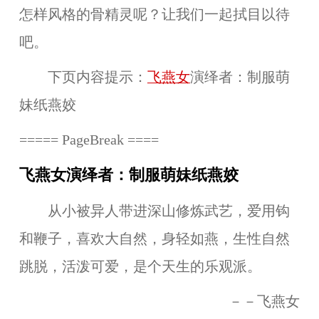
怎样风格的骨精灵呢？让我们一起拭目以待
吧。
下页内容提示
：
飞燕女
演绎者：制服萌
妹纸燕姣
===== PageBreak ====
飞燕女演绎者：制服萌妹纸燕姣
从小被异人带进深山修炼武艺，爱用钩
和鞭子，喜欢大自然，身轻如燕，生性自然
跳脱，活泼可爱，是个天生的乐观派。
－－飞燕女