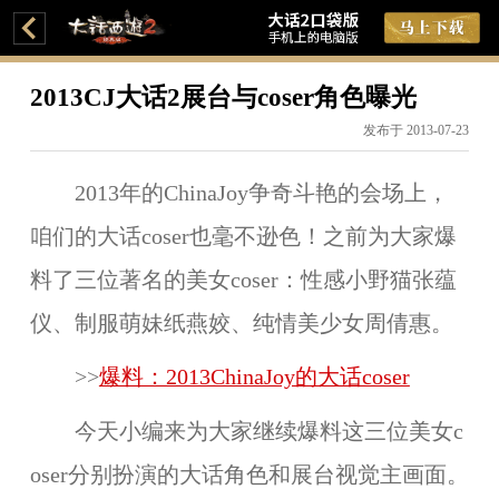
2013CJ大话2展台与coser角色曝光
发布于 2013-07-23
2013年的ChinaJoy争奇斗艳的会场上，
咱们的大话coser也毫不逊色！之前为大家爆
料了三位著名的美女coser：性感小野猫张蕴
仪、制服萌妹纸燕姣、纯情美少女周倩惠。
>>
爆料：2013ChinaJoy的大话coser
今天小编来为大家继续爆料这三位美女c
oser分别扮演的大话角色和展台视觉主画面。