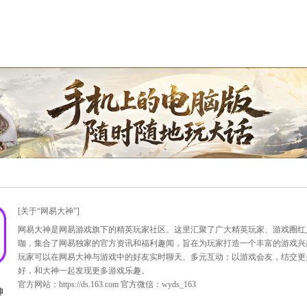
插件、激活流程优化，玩家可在使用过程中体验。
日可参加手机将军令专属任务，完成有机会获得悔梦石、龙之骨
果版本即将上线。
来了永久免费和全新版本，进步无止境，我们不会就此停步，在
军令软件中的意见反馈或官方微博反馈您的宝贵意见。
o.com/163mkey
.com/mkey163?preview