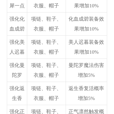
犀一点
衣服、帽子
果增加10%
强化化
项链、鞋子、
化血成碧装备效
血成碧
衣服、帽子
果增加10%
强化美
项链、鞋子、
美人迟暮装备效
人迟暮
衣服、帽子
果增加10%
强化曼
项链、鞋子、
曼陀罗魔法伤害
陀罗
衣服、帽子
增加5%
强化返
项链、鞋子、
返生香复活概率
生香
衣服、帽子
增加5%
强化正
项链、鞋子、
正气凛然触发概