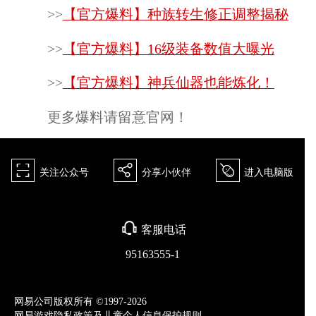
>>
【官方爆料】种族转生修正调整揭秘
>>
【官方爆料】16级装备数值大曝光
>>
【官方爆料】神兵仙器也能炼化！
更多爆料请留意官网！
򰀁
򰀂
򰀄
关注公众号
分享小伙伴
进入电脑版
򰀃
客服电话
95163555-1
网易公司版权所有 ©1997-2026
网易游戏隐私政策及儿童个人信息保护规则