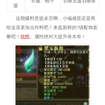
衣服、帽子
召唤支援召唤兽
援
这期爆料意犹未尽啊，小编感觉还是再
给这道菜加点作料吧！来盘新鲜的
7级配饰
套
餐吧！
抗性
、属性绝对大提升有木有！