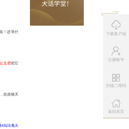
下载客户端
注册账号
扫描二维码
帮派驯兽师处把熟练训满啦！还等什
微信公众
扫描左侧二维
返回首页
一颗“
超级灵兽蛋
”，去
火云戈壁
把它