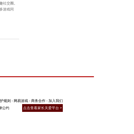
护规则
-
网易游戏
-
商务合作
-
加入我们
聚了广大精英玩家、游戏圈红人、行业大
律公约
点击查看家长关爱平台 >
为玩家打造一个丰富的游戏兴趣社交圈。
元互动；以游戏会友，结交更多游戏同