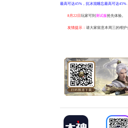
孵化
出来吧！
超级灵兽蛋会孵化出什
当然是一只点化后的
超
赋异禀，一切只是时间问题
点化后的坐骑成品有多
管制加一
意味着什么自
最高可达45%，抗冰混睡忘最
8月22日
玩家可到
测试
友情提示：
请大家留意