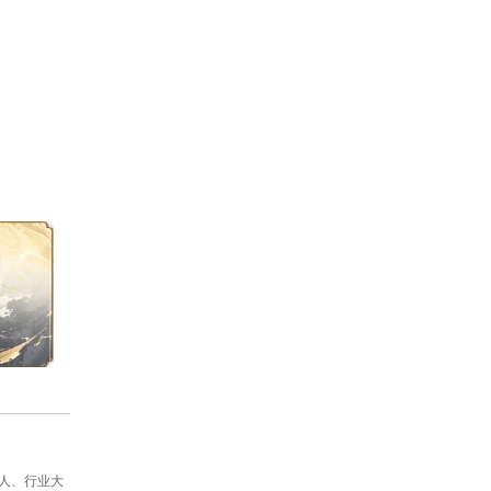
练也将清零
。不过无需惊慌，此坐骑天
，破物理最高可达60%，强4仙法鬼火