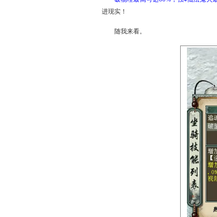
坐骑点化后，管制加1，各
破物理最高可达60%，
进现实！
随我来看。