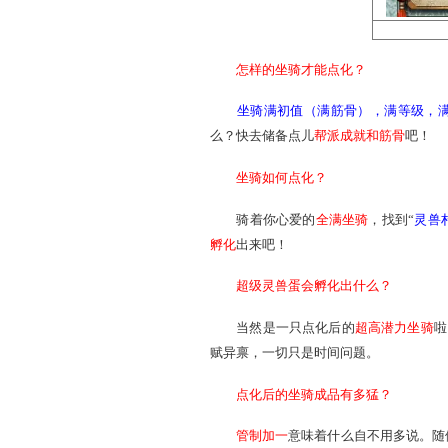
怎样的坐骑才能点化？
坐骑满初值（满筋骨）
么？快去储备点儿
帮派成就
坐骑如何点化？
骑着你心爱的
全满坐骑