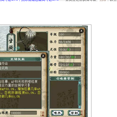
项初值上限均提升3！管制范围扩大，能力全面增强，让你的召
强4仙法鬼火最高可达45%，抗冰混睡忘最高可达45%
……坐骑点