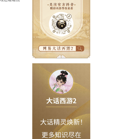
唤兽表现更加出色！
化后驯满等级、
熟练
，以上理想通通照