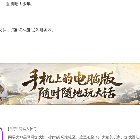
么？
高潜力坐骑
啦！要注意的是，
点化后初值将重新随机，等级与熟
。
猛？
不用多说。随便举例，
一只点化后的满筋骨、满等级、满熟练坐骑
高可达45%
……颤抖吧！少年。
服
抢先体验。
本周三的维护公告，届时公告测试的服务器。