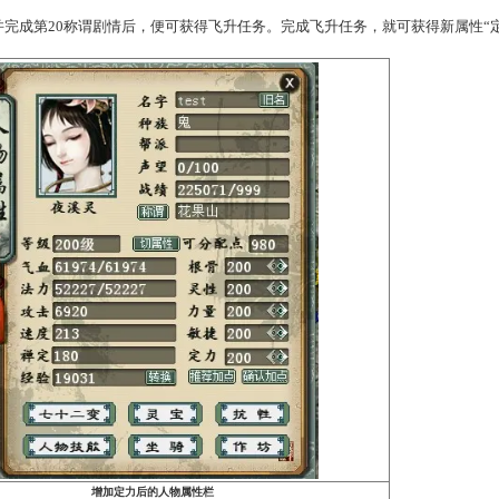
关重要。
色达到180级并完成第20称谓剧情后，便可获得飞升任务。完成飞