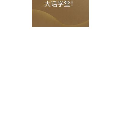
实则有何作用呢?