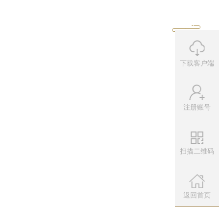
下载客户端
注册账号
扫描二维码
微信公众
扫描左侧二维
返回首页