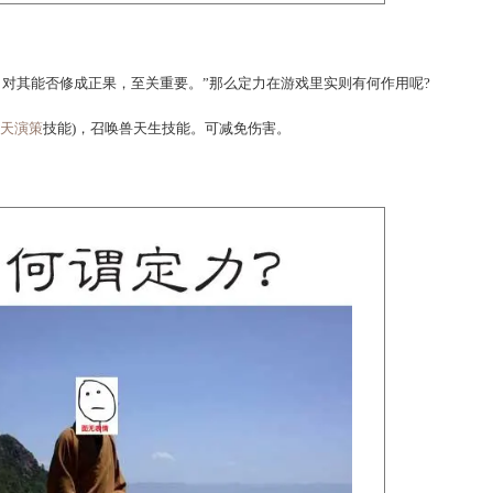
增加定力后的人物属性栏
定力如何，对其能否修成正果，至关重要。”那么定力在游戏里
师门法术(包括
天演策
技能)，召唤兽天生技能。可减免伤害。
幽默》：