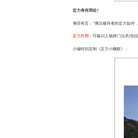
定力有何用处?
佛语有言：“佛法修持者的
定力作用：
可躲闪人物
小编特别定制《定力小