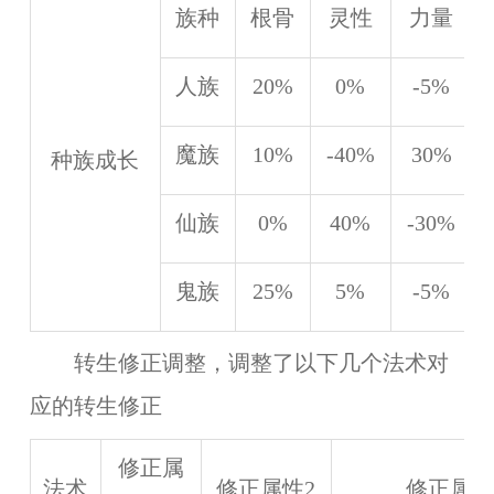
族种
根骨
灵性
力量
人族
20%
0%
-5%
魔族
10%
-40%
30%
种族成长
仙族
0%
40%
-30%
鬼族
25%
5%
-5%
转生修正调整，调整了以下几个法术对
应的转生修正
修正属
法术
修正属性2
修正属性