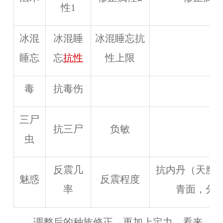
性1
冰混
冰混睡
冰混睡忘抗
睡忘
忘
抗性
性上限
毒
抗毒伤
三尸
抗三尸
负敏
虫
反震几
抗内丹（天魔
魅惑
反震程度
率
青面，分
调整后的种族修正，再加上定力，看来