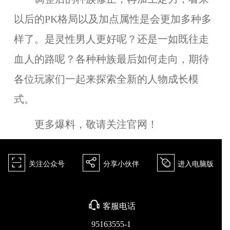
以后的PK格局以及加点属性是会更加多种多
样了。是灵性男人更好呢？还是一如既往走
血人的路呢？各种种族最后如何走向，期待
各位玩家们一起来探索全新的人物成长模
式。
更多爆料，敬请关注官网！
򰀁
򰀂
򰀄
关注公众号
分享小伙伴
进入电脑版
򰀃
客服电话
95163555-1