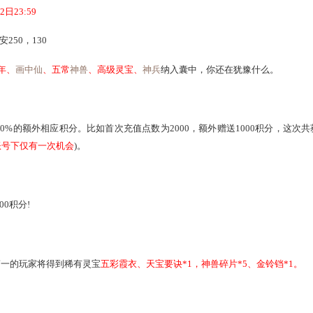
逢佳节倍思亲。
有月饼，更有大话西游2充值送好礼!
日8:00~9月22日23:59
者 坐标：长安250，130
还有机会把
年、
画中仙
、五常
神兽
、高级灵宝、
神兵
纳入囊中
点数*50%的额外相应积分。比如首次充值点数为2000，额外赠
分(
每天每个账号下仅有一次机会
)。
点，再加送2000积分!