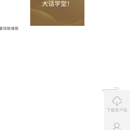
神兽碎片*5、金铃铛*1。
天宝要诀、圣心要诀、终极技能修炼
下载客户端
。