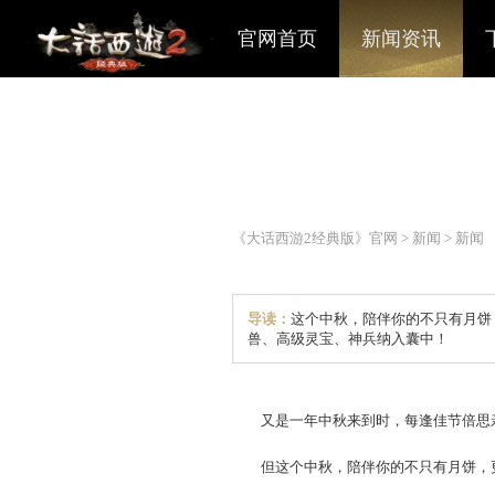
官网首页
新闻资讯
《大话西游2经典版》官网
>
导读：
这个中秋，陪伴你
兽、高级灵宝、神兵纳入