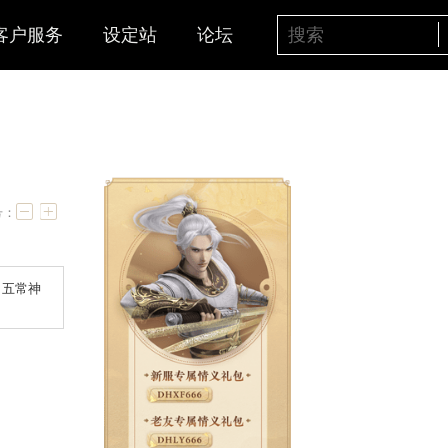
客户服务
设定站
论坛
字号：
，还有机会把年、画中仙、五常神