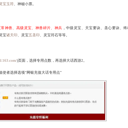
用点积分排名第一的玩家将得到稀有灵宝
五彩霞衣、天宝要诀*1，
、三清丹、
灵宝玉符
、神秘小票。
、画中仙、五常神兽、高级灵宝、神兽碎片、神兵
，中级灵宝、
、补天神石、灵宝
诸天印
、灵宝
五圣印
、灵宝符石等等。
心(
http://ecard.163.com/
)页面，选择专用点数，再选择大话西游2