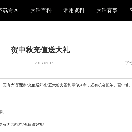
下载专区
大话百科
常用资料
大话赛事
贺中秋充值送大礼
2013-09-16
新闻
> 新闻
的不只有月饼，更有大话西游2充值送好礼!五大给力福利等你来拿
囊中！