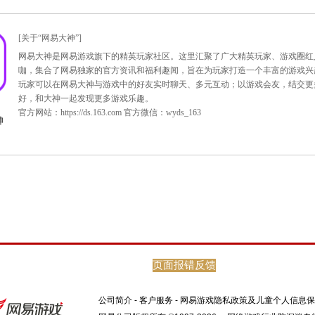
》8台新服将同步开启，预约玩家将享有
《新大话西游2》李冰冰
、舒筋理气丸
等贴心奖励，您的冲级之旅没有后顾之忧，快速获
列号
特权礼包及预约流程
级赛将火热启动，人人都可参加，人人都有机会。究竟谁能荣登
页面报错反馈
公司简介
-
客户服务
-
网易游戏隐私政策及儿童个人信息保