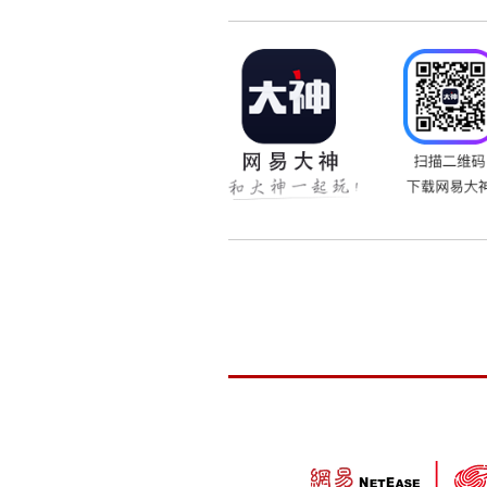
9月5日，《新大话西游2
座驾
帝江、2000万
师门贡献
现在就开始预约吧！
>>
点击领取新服预约序
>>
点击查看李冰冰包养
9月5日，新大话2开测冲
拭目以待！