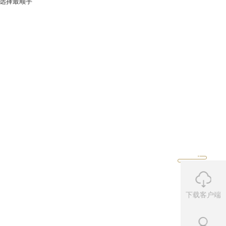
9月5日新开的8台新服。选择最顺手
下载客户端
宝鉴、
至尊包
均在其中！