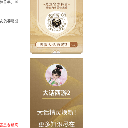
参加冲级赛，只要等级达到
30级
就可抽
兽
，达到
1转70级
更可抽取神兽年、10
的资格！一场属于新朋老友的饕餮盛