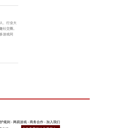
包养特权礼包
，可以获得
萌宠至尊包、
取升级经验！新服冲级优势得天独厚，
榜首，笑傲群雄，抱得金砖归？让我们
护规则
-
网易游戏
-
商务合作
-
加入我们