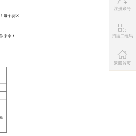
注册账号
扫描二维码
微信公众
扫描左侧二维
返回首页
获得0转0级变色至尊包一只！每个赛区