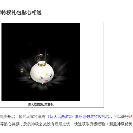
到《新鎏金宝鉴》！
30级抽2克黄金，升到50级赢30克黄金，升到1转70抽神
不含排名奖）
奖励物品
有机会获得10块黄金金砖（总计100克）、神兽年等
有机会获得5块黄金金砖（总计50克）、5常神兽、珍爱版《新
将有机会获得30克金条、实物周边“至尊包”、分享版《新鎏
将有机会获得2克黄金
获得金砖或获得等值的现金；所有获得现金或金砖的用户均由网易代扣代缴20%个人
试时不予发放。