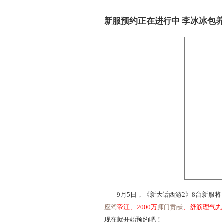
的前2-20名亦有机会抽取
除此之外，每位参赛玩家冲到
冲级赛可获得奖励（
获得条件
达到1转70
达到80级
达到50级
达到30级
备注：
1、获得金砖的玩家可选择
*（100%-20%）
2、以上活动奖励在局部测