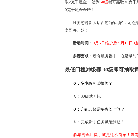
刘镇伟主创的巅覆式剧情，将
与此同时，
史上首次奖
取2克千足金 ，达到
50级
就
0克千足金金砖！
只要您是新大话西游2的玩
宴即将开始！
活动时间：
9月5日维护后
参赛要求：
所有服务器
最低门槛冲级赛 30
Ｑ：多少级可以抽奖？