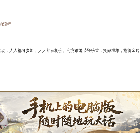
 李冰冰包养特权礼包贴心相送
新大话西游2至尊包