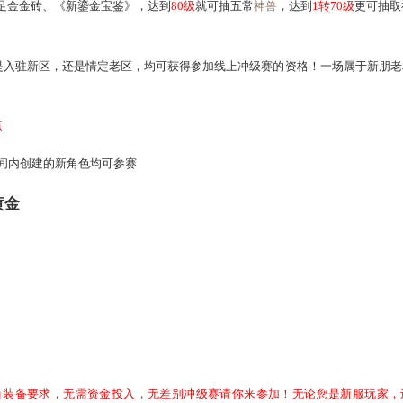
在9月5日后与您正式见面！
励最丰厚的冲级赛
同步开启，9月5日，全服范围内的新角色均可
可赢取30克千足金金砖、《新鎏金宝鉴》，达到
80级
就可抽五常
神
家，无论是入驻新区，还是情定老区，均可获得参加线上冲级赛
-9月19日0点
中，在活动时间内创建的新角色均可参赛
级即可抽取黄金