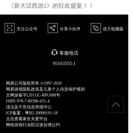
《新大话西游2》的狂欢盛宴！！
򰀁
򰀂
򰀄
关注公众号
分享小伙伴
进入电脑版
򰀃
客服电话
95163555-1
网易公司版权所有 ©1997-2026
网易游戏隐私政策及儿童个人信息保护规则
文网游备字(2011)C-RPG088号
ISBN 978-7-89396-031-4
违法及不良信息举报中心
ICP备案：粤B2-20090191-18
点击查看家长关爱平台
网络游戏行业防沉迷自律公约