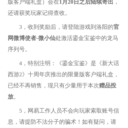
版客户端礼盒）会在
1
月
20日之后陆续寄出
，
还请获奖玩家记得查收。
3，收到奖励后，请登陆游戏到洛阳的
官
网微博使者-微小仙
处激活鎏金宝鉴中的龙马
序列号。
4，特别注明：《鎏金宝鉴》是《新大话
西游
2》十周年庆推出的限量版客户端礼盒，
已经不再销售，现只有少量用于本次
赠品投
放
。
5，网易工作人员不会向玩家索取账号信
息，请提防不法分子的骗术！如有疑问，请