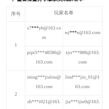
玩家名单
序号
s7
***
yb@163.co
wj
***
e@163.com
m
1
pipi5***48586@
xys***888@163.
163.com
com
ming***jiulou@
lind***jin_01@1
163.com
63.com
2
sh***i021@163.
jia***ijie0@163.