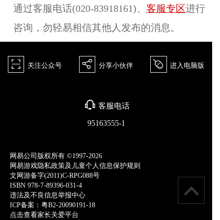
通过客服电话
(020-83918161)、
客服专区
进行
咨询，勿轻易相信其他人发布的消息。
򰀁
򰀂
򰀄
关注公众号
分享小伙伴
进入电脑版
򰀃
客服电话
95163555-1
网易公司版权所有 ©1997-2026
网易游戏隐私政策及儿童个人信息保护规则
文网游备字(2011)C-RPG088号
ISBN 978-7-89396-031-4
违法及不良信息举报中心
ICP备案：粤B2-20090191-18
点击查看家长关爱平台