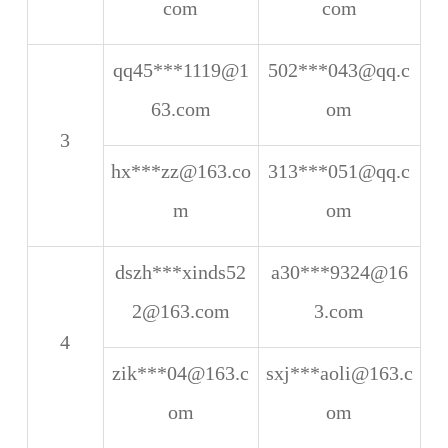
com
com
qq45***1119@1
502***043@qq.c
63.com
om
3
hx***zz@163.co
313***051@qq.c
m
om
dszh***xinds52
a30***9324@16
2@163.com
3.com
4
zik***04@163.c
sxj***aoli@163.c
om
om