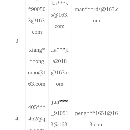
ka***s
*90050
man***rds@163.c
s@163.
3@163.
om
com
com
3
xiang*
tia
***
ji
**ong
a2018
mao@1
@163.c
63.com
om
jun
***
405***
_91051
peng***1651@16
4
462@q
3@163.
3.com
q.com