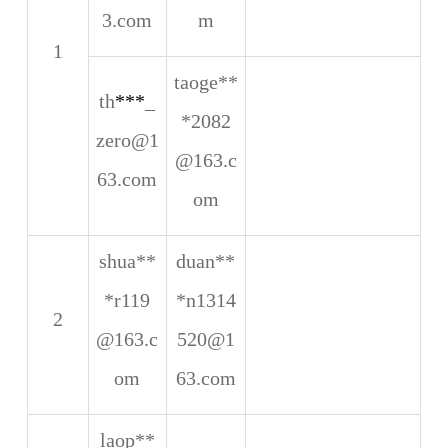
3.com
m
1
taoge**
th
***
_
*2082
zero@1
@163.c
63.com
om
shua**
duan**
*r119
*n1314
2
@163.c
520@1
om
63.com
laop**