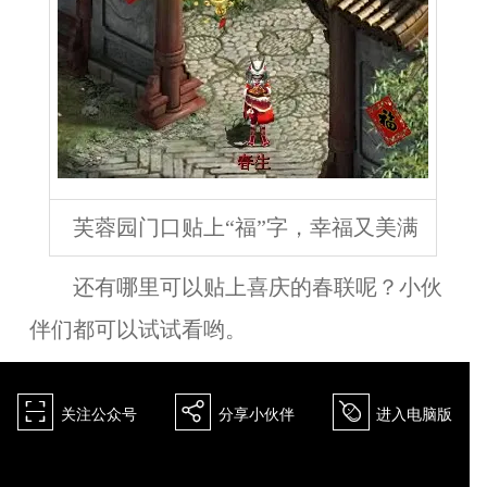
芙蓉园门口贴上“福”字，幸福又美满
还有哪里可以贴上喜庆的春联呢？小伙
伴们都可以试试看哟。
򰀁
򰀂
򰀄
关注公众号
分享小伙伴
进入电脑版