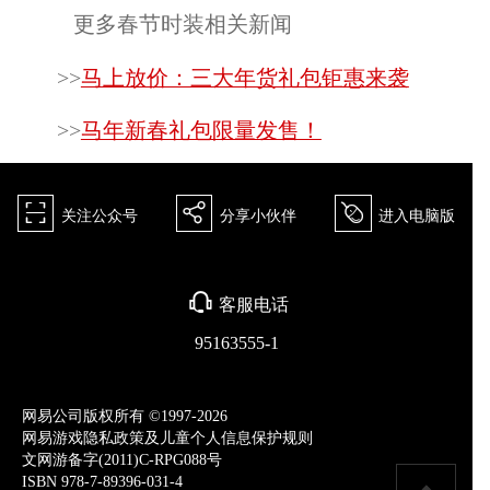
更多春节时装相关新闻
>>
马上放价：三大年货礼包钜惠来袭
>>
马年新春礼包限量发售！
򰀁
򰀂
򰀄
关注公众号
分享小伙伴
进入电脑版
򰀃
客服电话
95163555-1
网易公司版权所有 ©1997-2026
网易游戏隐私政策及儿童个人信息保护规则
文网游备字(2011)C-RPG088号
ISBN 978-7-89396-031-4