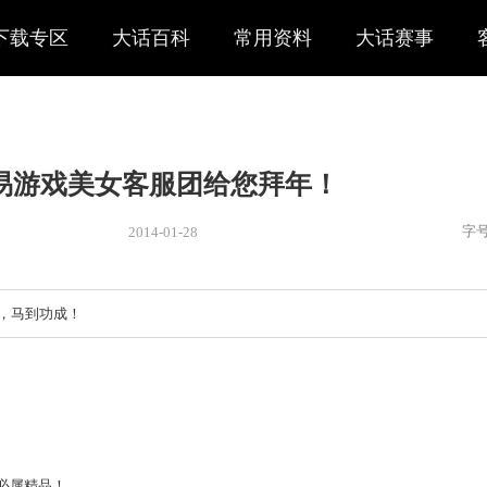
下载专区
大话百科
常用资料
大话赛事
网易游戏美女客服团给您拜年
2014-01-28
新闻
> 新闻
年，万事如意，马到功成！
应是什么？