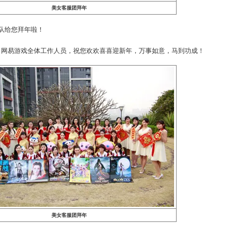
御姐？
的赞赏与鼓励！”