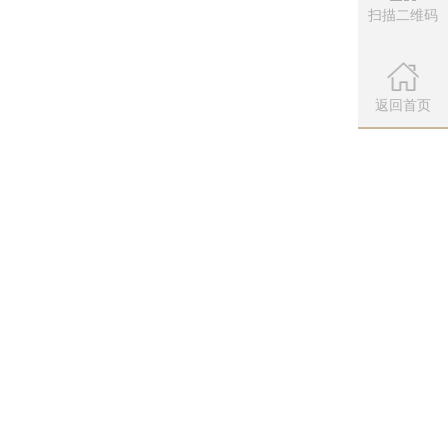
扫描二维码
微信公众
扫描左侧二维
返回首页