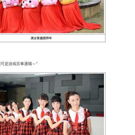
美女客服团拜年
小妹？
副本吧～我可是游戏百事通哦～”