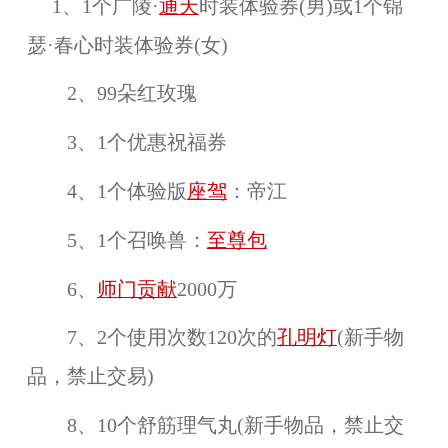
1、1个广陵·
通天
时装体验券(男)或1个锦
瑟·春心时装体验券(女)
2、99朵红玫瑰
3、1个优惠祝福券
4、1个体验版
座驾
：帝江
5、1个召唤兽：
至尊包
6、
师门贡献
2000万
7、2个使用次数120次的
孔明灯
(新手物
品，禁止交易)
8、10个舒筋理气丸(新手物品，禁止交