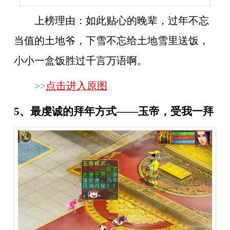
上榜理由：
如此贴心的晚辈，过年不忘
当值的土地爷，下雪不忘给土地雪里送饭，
小小一盒饭胜过千言万语啊。
>>
点击进入原图
5、最虔诚的拜年方式——玉帝，受我一拜