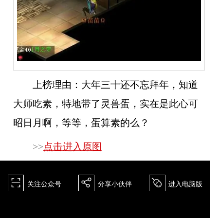
上榜理由：
大年三十还不忘拜年，知道
大师吃素，特地带了灵兽蛋，实在是此心可
昭日月啊，等等，蛋算素的么？
>>
点击进入原图
򰀁
򰀂
򰀄
关注公众号
分享小伙伴
进入电脑版