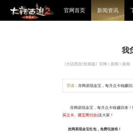
官网首页
新闻资讯
《大话西游2经典版》官网
>
导读：
存网易现金宝，每
存网易现金宝，每月点卡钱