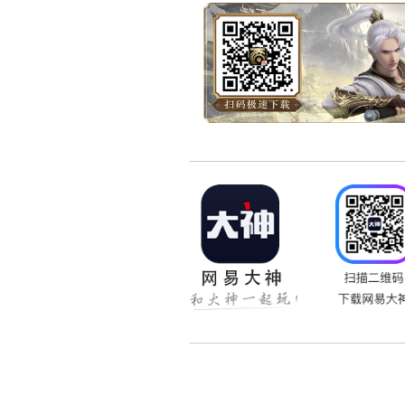
4、 存款门槛低，一分
5、 随存随起，赎回金额
>>点击了解更多网易现