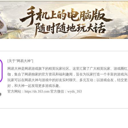
钱起存
1~5分钟到账！
金宝详情