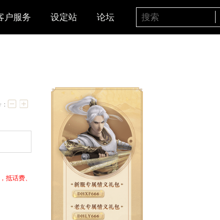
客户服务
设定站
论坛
！
字号：
一大波现金红包(
8~8888，抵话费、