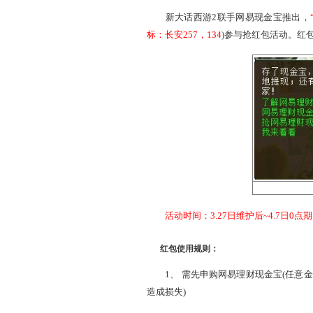
买点卡、藏宝阁付款
)送大家
抢网易现金宝红包，免费玩
新大话西游2联手网易现
标：长安257，134
)参与抢