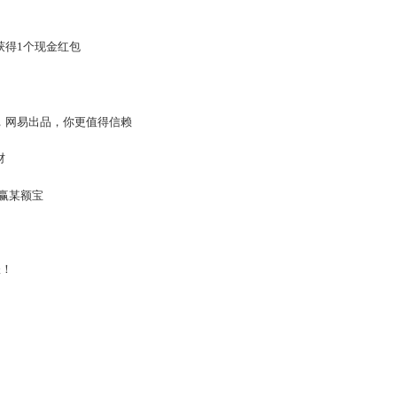
~4.7日0点期间
宝(任意金额)才可以使用，有效使用期14天!(请玩家在此期
财现金宝
份证下最多可获得1个现金红包
的大理由
财入门优选，网易出品，你更值得信赖
上最安全理财
益超定存、跑赢某额宝