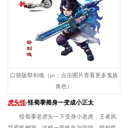
口袋版祭剑魂（ps：点击图片查看更多鬼族
角色）
虎头怪
-怪蜀黍摇身一变成小正太
怪蜀黍老虎头一下变身小老虎，王者风
范霸气侧漏，这样一股热血与闯劲，领袖气