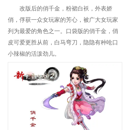
改版后的俏千金，粉裙白袄，外表娇
俏，俘获一众女玩家的芳心，被广大女玩家
列为最爱的角色之一。口袋版的俏千金，俏
皮可爱更胜从前，白马弯刀，隐隐有种呛口
小辣椒的活泼劲儿。