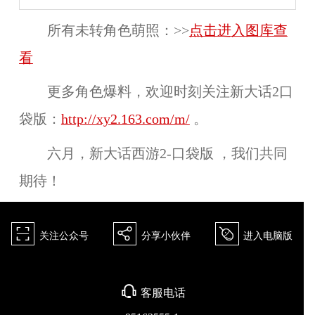
所有未转角色萌照：>>
点击进入图库查
看
更多角色爆料，欢迎时刻关注新大话2口
袋版：
http://xy2.163.com/m/
。
六月，新大话西游2-口袋版 ，我们共同
期待！
򰀁
򰀂
򰀄
关注公众号
分享小伙伴
进入电脑版
򰀃
客服电话