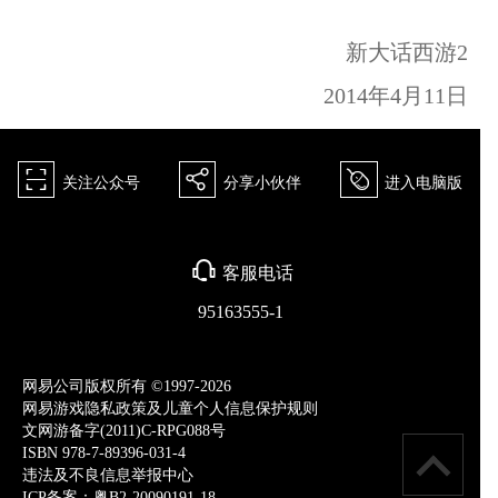
新大话西游2
2014年4月11日
򰀁
򰀂
򰀄
关注公众号
分享小伙伴
进入电脑版
򰀃
客服电话
95163555-1
网易公司版权所有 ©1997-2026
网易游戏隐私政策及儿童个人信息保护规则
文网游备字(2011)C-RPG088号
ISBN 978-7-89396-031-4
违法及不良信息举报中心
ICP备案：粤B2-20090191-18