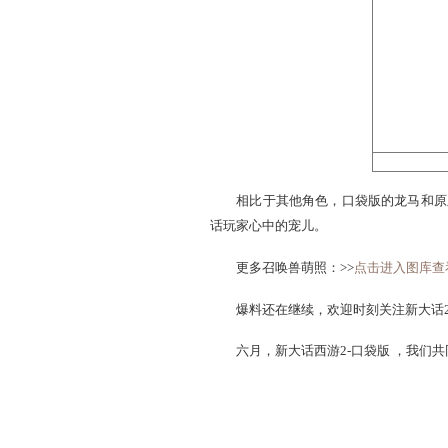
口袋版的冥灵妃子，像一
嘟嘟更受女玩家追捧。
龙马——威风凛凛，器宇轩