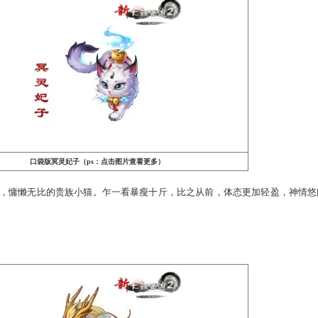
口袋版范式之魂（ps：点击图片查看更多）
里面的帅哥，手握如椽大笔，举手投足间颇有书写江山的王气。
一旦拥有，便能在战场上屹立不倒，成为真正的王者。
瘦十斤