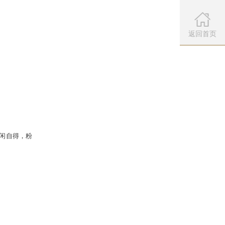
微信公众
扫描左侧二维
返回首页
口袋版范式之魂，延续了原版的帅哥基