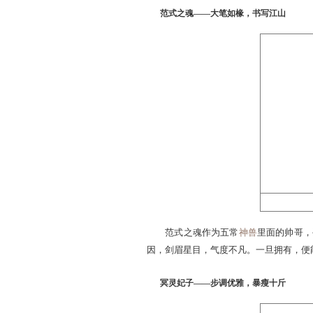
这样一个肉嘟嘟，白花花
无比俏皮，看鱼的样子，让
范式之魂——大笔如椽，书