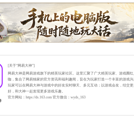
口袋版龙马（ps：点击图片查看更多）
的龙马和原版区别倒是没那么大，同样的威风凛凛，器宇轩昂，
击进入图库查看
关注新大话2口袋版：
http://xy2.163.com/m/
。
版 ，我们共同期待！