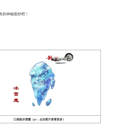
进行了大变身，将以更加清新活泼的造型出现在玩家的面前，新的
牙，小白熊桃花眼会放电，
冥灵妃子
暴瘦十斤……各种意想不
口袋版召唤兽的神秘面纱吧！
外露