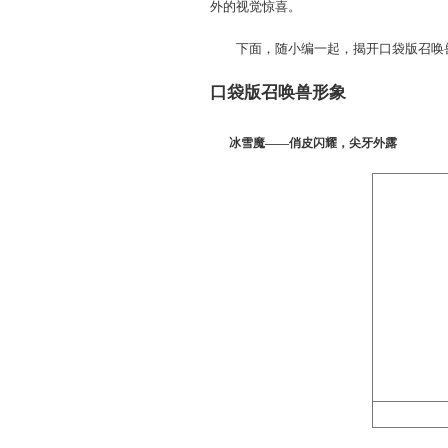
此同时，口袋版中召唤兽也
小编听说冰雪魔长出小尖
外的视觉惊喜。
下面，随小编一起，揭开
口袋版召唤兽形象
冰雪魔——俏皮闪耀，尖牙