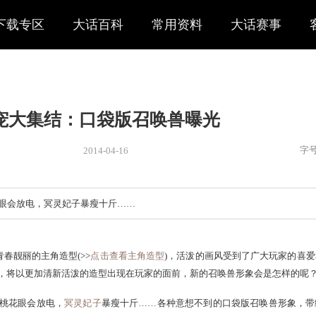
下载专区
大话百科
常用资料
大话赛事
萌宠大集结：口袋版召唤兽曝
2014-04-16
新闻
> 新闻
，小白熊桃花眼会放电，冥灵妃子暴瘦十斤……
爆料的36个青春靓丽的主角造型(>>
点击查看主角造型
)，活泼的