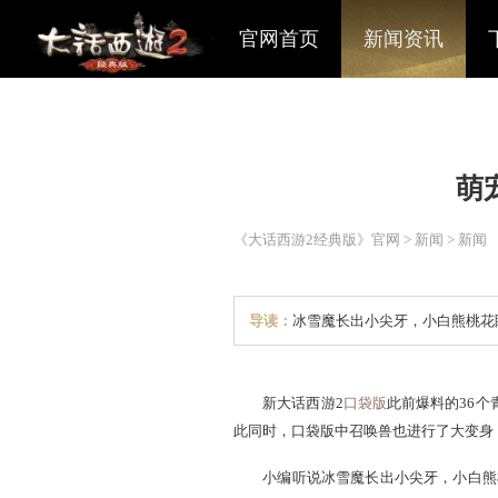
官网首页
新闻资讯
《大话西游2经典版》官网
>
导读：
冰雪魔长出小尖牙
新大话西游2
口袋版
此前