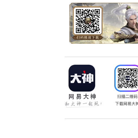
相比于其他角色，口袋版
话玩家心中的宠儿。
更多召唤兽萌照：>>
点
爆料还在继续，欢迎时刻
六月，新大话西游2-口袋