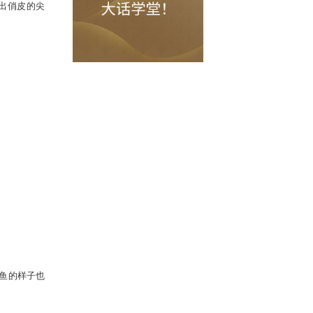
石。微微上扬的嘴角，露出俏皮的尖
收入囊中？