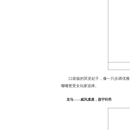
范式之魂作为五常
神兽
因，剑眉星目，气度不凡。
冥灵妃子——步调优雅，暴