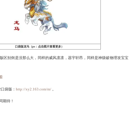
口袋版冥灵妃子（ps：点击图片查看更多）
只步调优雅，慵懒无比的贵族小猫。乍一看暴瘦十斤，比之从前
昂