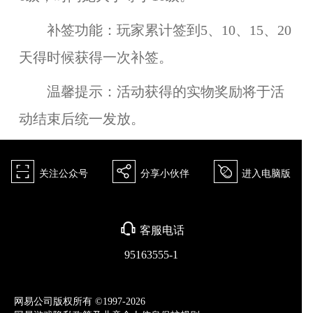
补签功能：
玩家累计签到5、10、15、20
天得时候获得一次补签。
温馨提示：
活动获得的实物奖励将于活
动结束后统一发放。
򰀁
򰀂
򰀄
关注公众号
分享小伙伴
进入电脑版
򰀃
客服电话
95163555-1
网易公司版权所有 ©1997-2026