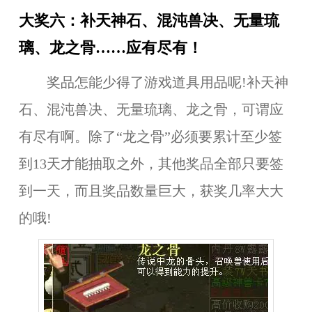
大奖六：补天神石、混沌兽决、无量琉
璃、龙之骨……应有尽有！
奖品怎能少得了游戏道具用品呢!
补天神
石、混沌兽决、无量琉璃、龙之骨
，可谓应
有尽有啊。除了“
龙之骨
”必须要累计至少签
到
13天
才能抽取之外，
其他奖品全部只要签
到一天
，而且奖品数量巨大，获奖几率大大
的哦!