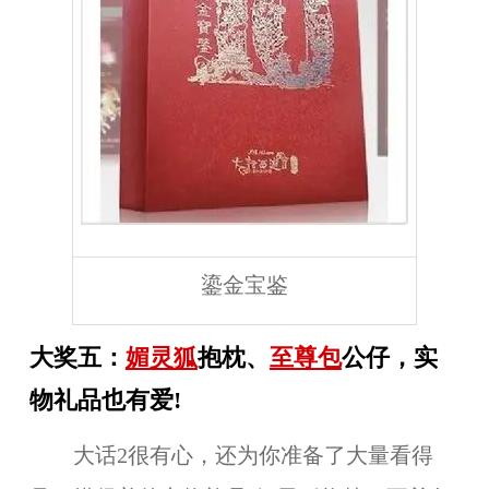
鎏金宝鉴
大奖五：
媚灵狐
抱枕、
至尊包
公仔，实
物礼品也有爱!
大话2很有心，还为你准备了大量看得