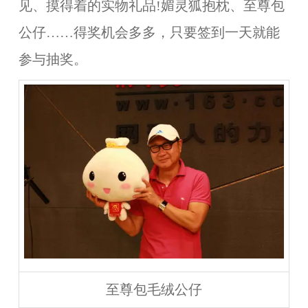
见、摸得着的实物礼品!
媚灵狐抱枕、至尊包
公仔
……得奖机会多多，只要签到
一
天就能
参与抽奖。
至尊包毛绒公仔