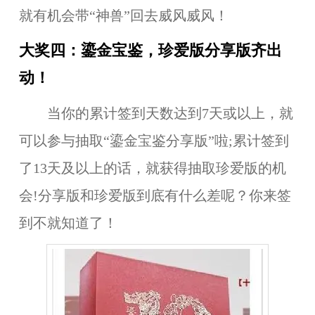
就有机会带“
神兽
”回去威风威风！
大奖四：鎏金宝鉴，珍爱版分享版齐出
动！
当你的累计签到天数达到
7
天或以上，就
可以参与抽取“
鎏金宝鉴分享版
”啦;累计签到
了
13天
及以上的话，就获得抽取
珍爱版
的机
会!分享版和珍爱版到底有什么差呢？你来签
到不就知道了！