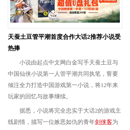
天蚕土豆管平潮首度合作大话2推荐小说受
热捧
小说由起点中文网白金写手天蚕土豆与
中国仙侠小说第一人管平潮共同执笔，誓要
倾注全力打造中国游戏第一小说，将12年来
玩家的回忆与故事继续。
据悉，小说将完全忠实于大话2的游戏主
线剧情，描写一位嫉恶如仇的青年
剑侠客
为